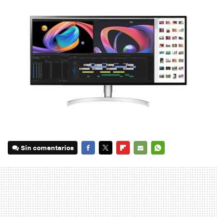
Sin comentarios
FACEBOOK
TWITTER
FLIPBOARD
E-
WHATSAPP
MAIL