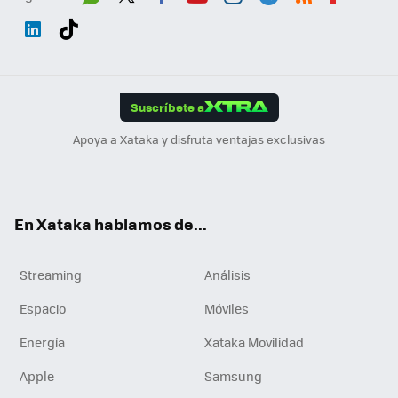
Wh
Twit
Fac
You
Inst
Tele
RSS
Flip
ats
ter
ebo
tub
agr
gra
boa
Link
Tikt
App
ok
e
am
m
rd
edI
ok
Suscríbete a
n
Apoya a Xataka y disfruta ventajas exclusivas
En Xataka hablamos de...
Streaming
Análisis
Espacio
Móviles
Energía
Xataka Movilidad
Apple
Samsung