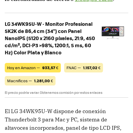
LG 34WK95U-W - Monitor Profesional
5K2K de 86,4 cm (34") con Panel
NanoIPS (5120 x 2160 píxeles, 21:9, 450
cd/m², DCI-P3 >98%, 1200:1, 5 ms, 60
Hz) Color Plata y Blanco
Hoy en Amazon —
933,57
€
FNAC —
1.157,02
€
Macnificos —
1.281,00
€
El precio podría variar. Obtenemos comisión por estos enlaces
El LG 34WK95U-W dispone de conexión
Thunderbolt 3 para Mac y PC, sistema de
altavoces incorporados, panel de tipo LCD IPS,