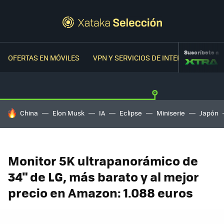
Suscríbete a
OFERTAS EN MÓVILES
VPN Y SERVICIOS DE INTERNET
OFER
HOY SE HABLA DE
China
Elon Musk
IA
Eclipse
Miniserie
Japón
Monitor 5K ultrapanorámico de
34" de LG, más barato y al mejor
precio en Amazon: 1.088 euros