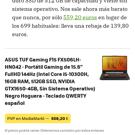
duro SSD de 512 GB de capacidad y viene sin
sistema operativo. Nos sale ahora más barato
que nunca, por sólo
559,20 euros
en lugar de
los 699 habituales: lleva una rebaja de 139,80
euros.
ASUS TUF Gaming F15 FX506LH-
HN042 - Portátil Gaming de 15.6"
FullHD 144Hz (Intel Core i5-10300H,
16GB RAM, 512GB SSD, NVIDIA
GTX1650-4GB, Sin Sistema Operativo)
Negro Hoguera - Teclado QWERTY
español
PVP en MediaMarkt —
559,20
€
El precio podría variar. Obtenemos comisión por estos enlaces