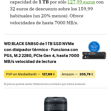
capacidad de
1 TB
por sólo
127,99 euros
con
32 euros de descuento sobre los 159,99
habituales (un 20% menos). Ofrece
velocidades de hasta 7000 MB/s.
WD BLACK SN850 de 1 TB SSD NVMe
con disipador térmico - Funciona con
PS5, M.2 2280, PCIe Gen 4, hasta 7000
MB/s velocidad de lectura
PVP en MediaMarkt —
127,99
€
Amazon —
205,79
€
El precio podría variar. Obtenemos comisión por estos enlaces