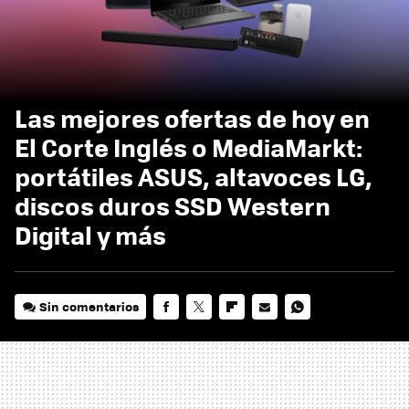
Las mejores ofertas de hoy en
El Corte Inglés o MediaMarkt:
portátiles ASUS, altavoces LG,
discos duros SSD Western
Digital y más
Sin comentarios
FACEBOOK
TWITTER
FLIPBOARD
E-
WHATSAPP
MAIL