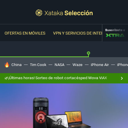
Suscríbete a
OFERTAS EN MÓVILES
VPN Y SERVICIOS DE INTERNET
OFER
HOY SE HABLA DE
China
Tim Cook
NASA
Waze
iPhone Air
iPhone
🌿¡Últimas horas! Sorteo de robot cortacésped Mova ViAX