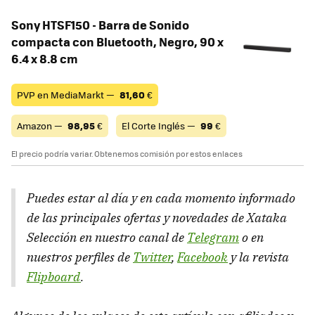
Sony HTSF150 - Barra de Sonido
compacta con Bluetooth, Negro, 90 x
6.4 x 8.8 cm
PVP en MediaMarkt —
81,60
€
Amazon —
98,95
€
El Corte Inglés —
99
€
El precio podría variar. Obtenemos comisión por estos enlaces
Puedes estar al día y en cada momento informado
de las principales ofertas y novedades de Xataka
Selección en nuestro canal de
Telegram
o en
nuestros perfiles de
Twitter
,
Facebook
y la revista
Flipboard
.