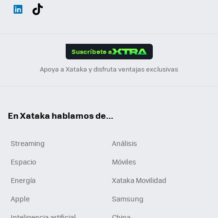
Wh
Twit
Fac
You
Inst
Tele
RSS
Flip
ats
ter
ebo
tub
agr
gra
boa
Link
Tikt
App
ok
e
am
m
rd
edI
ok
Suscríbete a
n
Apoya a Xataka y disfruta ventajas exclusivas
En Xataka hablamos de...
Streaming
Análisis
Espacio
Móviles
Energía
Xataka Movilidad
Apple
Samsung
Inteligencia artificial
China