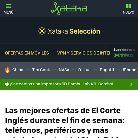
MENÚ
NUEVO
Suscríbete a
OFERTAS EN MÓVILES
VPN Y SERVICIOS DE INTERNET
OFER
HOY SE HABLA DE
China
Tim Cook
NASA
Fallout
Bugatti
iPhone 
🖨️ ¡Sorteamos una impresora 3D Bambu Lab A2L Combo!
Las mejores ofertas de El Corte
Inglés durante el fin de semana:
teléfonos, periféricos y más