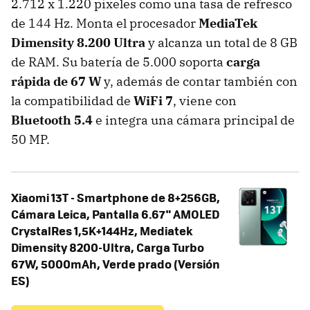
2.712 x 1.220 píxeles como una tasa de refresco
de 144 Hz. Monta el procesador
MediaTek
Dimensity 8.200
Ultra
y alcanza un total de 8 GB
de RAM. Su batería de 5.000 soporta
carga
rápida de 67 W
y, además de contar también con
la compatibilidad de
WiFi 7
, viene con
Bluetooth 5.4
e integra una cámara principal de
50 MP.
Xiaomi 13T - Smartphone de 8+256GB,
Cámara Leica, Pantalla 6.67" AMOLED
CrystalRes 1,5K+144Hz, Mediatek
Dimensity 8200-Ultra, Carga Turbo
67W, 5000mAh, Verde prado (Versión
ES)