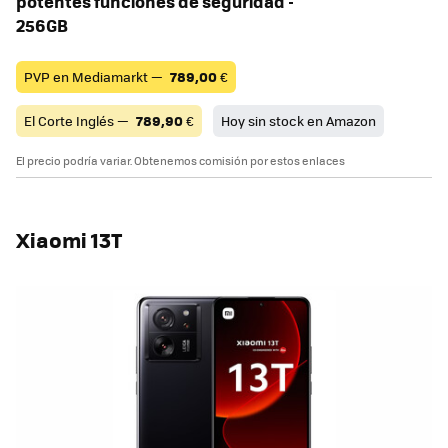
potentes funciones de seguridad -
256GB
PVP en Mediamarkt —
789,00
€
El Corte Inglés —
789,90
€
Hoy sin stock en Amazon
El precio podría variar. Obtenemos comisión por estos enlaces
Xiaomi 13T