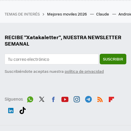
TEMAS DE INTERÉS
Mejores moviles 2026
Claude
Androi
RECIBE "Xatakaletter", NUESTRA NEWSLETTER
SEMANAL
SUSCRIBIR
Suscribiéndote aceptas nuestra
política de privacidad
Síguenos
Wh
Twit
Fac
You
Inst
Tele
RSS
Flip
ats
ter
ebo
tub
agr
gra
boa
Link
Tikt
App
ok
e
am
m
rd
edI
ok