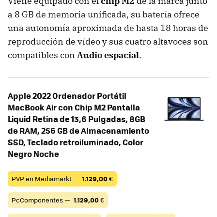
Viene equipado con el
chip M2
de la marca junto
a 8 GB de memoria unificada, su batería ofrece
una autonomía aproximada de hasta 18 horas de
reproducción de vídeo y sus cuatro altavoces son
compatibles con
Audio espacial
.
Apple 2022 Ordenador Portátil
MacBook Air con Chip M2 Pantalla
Liquid Retina de 13,6 Pulgadas, 8GB
de RAM, 256 GB de Almacenamiento
SSD, Teclado retroiluminado, Color
Negro Noche
PVP en Mediamarkt —
1.129,00
€
PcComponentes —
1.129,00
€