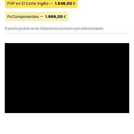
PVP en El Corte Inglés —
1.649,00
€
PcComponentes —
1.999,00
€
El precio podría variar. Obtenemos comisión por estos enlaces