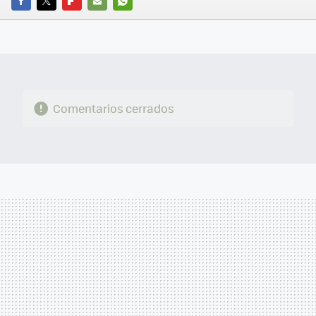
FACEBOOK
TWITTER
FLIPBOARD
E-
WHATSAPP
MAIL
Comentarios cerrados