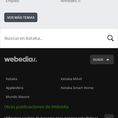
Empleo
Windows 11
VER MÁS TEMAS
BUSCA
SUBIR
Xataka
Xataka Móvil
Applesfera
Xataka Smart Home
Mundo Xiaomi
Otras publicaciones de Webedia
Utilizamos cookies de terceros para generar estadísticas