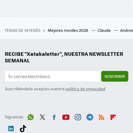
TEMAS DE INTERÉS
Mejores moviles 2026
Claude
Androi
RECIBE "Xatakaletter", NUESTRA NEWSLETTER
SEMANAL
SUSCRIBIR
Suscribiéndote aceptas nuestra
política de privacidad
Síguenos
Wh
Twit
Fac
You
Inst
Tele
RSS
Flip