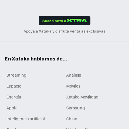
ats
ter
ebo
tub
agr
gra
boa
Link
Tikt
App
ok
e
am
m
rd
edI
ok
Suscríbete a
n
Apoya a Xataka y disfruta ventajas exclusivas
En Xataka hablamos de...
Streaming
Análisis
Espacio
Móviles
Energía
Xataka Movilidad
Apple
Samsung
Inteligencia artificial
China