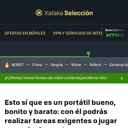
Suscríbete a
OFERTAS EN MÓVILES
VPN Y SERVICIOS DE INTERNET
OFER
HOY SE HABLA DE
AEMET
China
Sequía
Waze
Fallout
Generació
🌿¡Últimas horas! Sorteo de robot cortacésped Mova ViAX
Esto sí que es un portátil bueno,
bonito y barato: con él podrás
realizar tareas exigentes o jugar