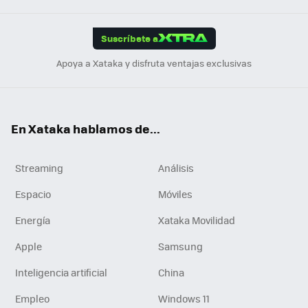
App
ok
e
am
m
rd
edI
ok
Suscríbete a
n
Apoya a Xataka y disfruta ventajas exclusivas
En Xataka hablamos de...
Streaming
Análisis
Espacio
Móviles
Energía
Xataka Movilidad
Apple
Samsung
Inteligencia artificial
China
Empleo
Windows 11