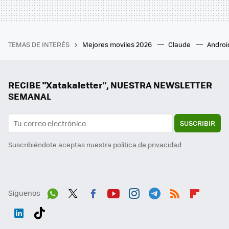
TEMAS DE INTERÉS
Mejores moviles 2026
Claude
Androi
RECIBE "Xatakaletter", NUESTRA NEWSLETTER
SEMANAL
SUSCRIBIR
Suscribiéndote aceptas nuestra
política de privacidad
Síguenos
Wh
Twit
Fac
You
Inst
Tele
RSS
Flip
ats
ter
ebo
tub
agr
gra
boa
Link
Tikt