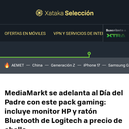
Suscríbete a
OFERTAS EN MÓVILES
VPN Y SERVICIOS DE INTERNET
OFER
HOY SE HABLA DE
AEMET
China
Generación Z
iPhone 17
Samsung G
MediaMarkt se adelanta al Día del
Padre con este pack gaming:
incluye monitor HP y ratón
Bluetooth de Logitech a precio de