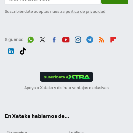
Suscribiéndote aceptas nuestra
política de privacidad
Síguenos
Wh
Twit
Fac
You
Inst
Tele
RSS
Flip
ats
ter
ebo
tub
agr
gra
boa
Link
Tikt
App
ok
e
am
m
rd
edI
ok
Suscríbete a
n
Apoya a Xataka y disfruta ventajas exclusivas
En Xataka hablamos de...
Streaming
Análisis