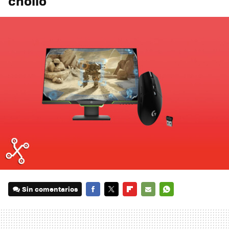
chollo
Sin comentarios
FACEBOOK
TWITTER
FLIPBOARD
E-
WHATSAPP
MAIL