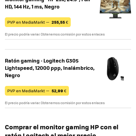
HD, 144 Hz, 1 ms, Negro
PVP en MediaMarkt —
255,55
€
El precio podría variar. Obtenemos comisión por estos enlaces
Ratón gaming - Logitech G305
Lightspeed, 12000 ppp, Inalámbrico,
Negro
PVP en MediaMarkt —
52,99
€
El precio podría variar. Obtenemos comisión por estos enlaces
Comprar el monitor gaming HP con el
ratón Logitech al mejor precio