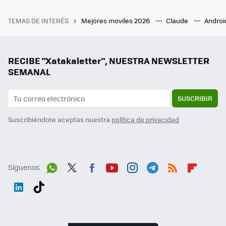
TEMAS DE INTERÉS
Mejores moviles 2026
Claude
Androi
RECIBE "Xatakaletter", NUESTRA NEWSLETTER
SEMANAL
SUSCRIBIR
Suscribiéndote aceptas nuestra
política de privacidad
Síguenos
Wh
Twit
Fac
You
Inst
Tele
RSS
Flip
ats
ter
ebo
tub
agr
gra
boa
Link
Tikt
App
ok
e
am
m
rd
edI
ok