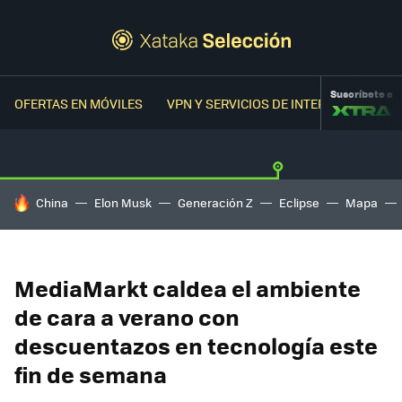
Suscríbete a
OFERTAS EN MÓVILES
VPN Y SERVICIOS DE INTERNET
OFER
HOY SE HABLA DE
China
Elon Musk
Generación Z
Eclipse
Mapa
MediaMarkt caldea el ambiente
de cara a verano con
descuentazos en tecnología este
fin de semana