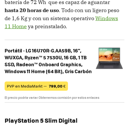
batería de 72 Wh que es capaz de aguantar
hasta 20 horas de uso
. Todo con un ligero peso
de 1,6 Kg y con un sistema operativo
Windows
11 Home
ya preinstalado.
Portátil - LG 16U70R-G.AA59B, 16",
WUXGA, Ryzen™ 5 7530U, 16 GB, 1 TB
SSD, Radeon™ Onboard Graphics,
Windows 11 Home (64 Bit), Gris Carbón
PVP en MediaMarkt —
799,00
€
El precio podría variar. Obtenemos comisión por estos enlaces
PlayStation 5 Slim Digital