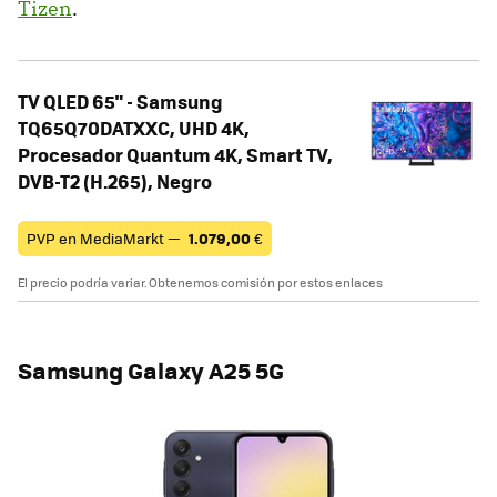
Tizen
.
TV QLED 65" - Samsung
TQ65Q70DATXXC, UHD 4K,
Procesador Quantum 4K, Smart TV,
DVB-T2 (H.265), Negro
PVP en MediaMarkt —
1.079,00
€
El precio podría variar. Obtenemos comisión por estos enlaces
Samsung Galaxy A25 5G