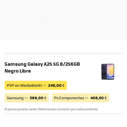
Samsung Galaxy A25 5G 8/256GB
Negro Libre
PVP en MediaMarkt —
249,00
€
Samsung —
369,00
€
PcComponentes —
408,50
€
El precio podría variar. Obtenemos comisión por estos enlaces