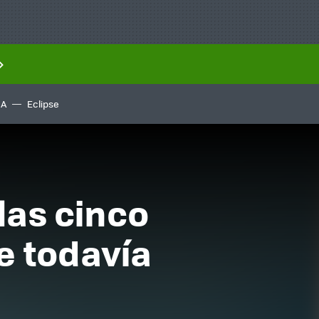
IA
Eclipse
las cinco
e todavía