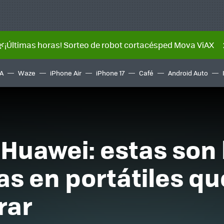
🌿¡Últimas horas! Sorteo de robot cortacésped Mova ViAX
A
Waze
iPhone Air
iPhone 17
Café
Android Auto
 Huawei: estas son 
as en portátiles qu
rar