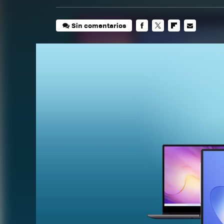
Sin comentarios
FACEBOOK
TWITTER
FLIPBOARD
E-
MAIL