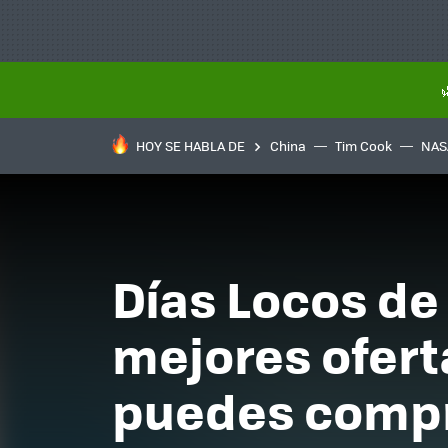
HOY SE HABLA DE
China
Tim Cook
NAS
Días Locos de
mejores ofert
puedes comp