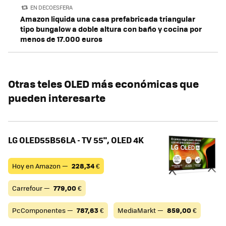
EN DECOESFERA
Amazon liquida una casa prefabricada triangular
tipo bungalow a doble altura con baño y cocina por
menos de 17.000 euros
Otras teles OLED más económicas que
pueden interesarte
LG OLED55B56LA - TV 55", OLED 4K
Hoy en Amazon —
228,34
€
Carrefour —
779,00
€
PcComponentes —
787,63
€
MediaMarkt —
859,00
€