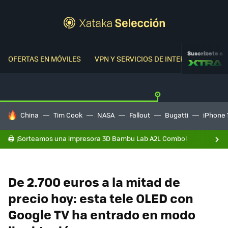
Suscríbete a
OFERTAS EN MÓVILES
VPN Y SERVICIOS DE INTERNET
OFER
HOY SE HABLA DE
China
Tim Cook
NASA
Fallout
Bugatti
iPhone 
🖨️ ¡Sorteamos una impresora 3D Bambu Lab A2L Combo!
De 2.700 euros a la mitad de
precio hoy: esta tele OLED con
Google TV ha entrado en modo