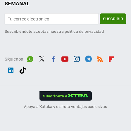
SEMANAL
SUSCRIBIR
Suscribiéndote aceptas nuestra
política de privacidad
Síguenos
Wh
Twit
Fac
You
Inst
Tele
RSS
Flip
ats
ter
ebo
tub
agr
gra
boa
Link
Tikt
App
ok
e
am
m
rd
edI
ok
Suscríbete a
n
Apoya a Xataka y disfruta ventajas exclusivas