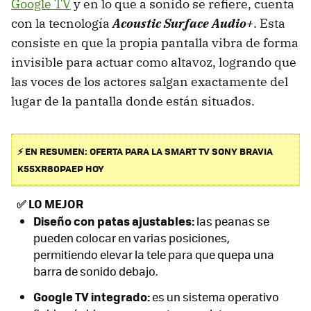
Google TV
y en lo que a sonido se refiere, cuenta
con la tecnología
Acoustic Surface Audio+
. Esta
consiste en que la propia pantalla vibra de forma
invisible para actuar como altavoz, logrando que
las voces de los actores salgan exactamente del
lugar de la pantalla donde están situados.
⚡ EN RESUMEN: OFERTA PARA LA SMART TV SONY BRAVIA
K55XR80PAEP HOY
✅
LO MEJOR
Diseño con patas ajustables:
las peanas se
pueden colocar en varias posiciones,
permitiendo elevar la tele para que quepa una
barra de sonido debajo.
Google TV integrado:
es un sistema operativo