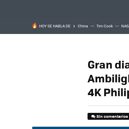
HOY SE HABLA DE
China
Tim Cook
NAS
Gran di
Ambilig
4K Phil
Sin comentarios