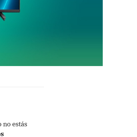
 no estás
ps