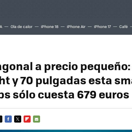
A
Ola de calor
iPhone 18
iPhone Air
iPhone 17
Café
agonal a precio pequeño:
ht y 70 pulgadas esta sm
ips sólo cuesta 679 euros
FACEBOOK
TWITTER
FLIPBOARD
E-