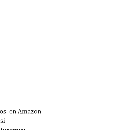
uros, en Amazon
si
staremos