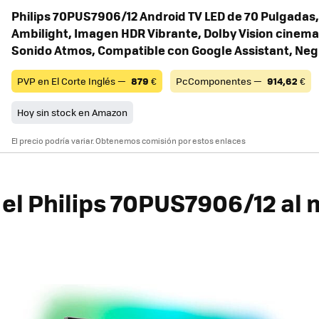
Philips 70PUS7906/12 Android TV LED de 70 Pulgadas,
Ambilight, Imagen HDR Vibrante, Dolby Vision cinema
Sonido Atmos, Compatible con Google Assistant, Negr
PVP en El Corte Inglés —
879
€
PcComponentes —
914,62
€
Hoy sin stock en Amazon
El precio podría variar. Obtenemos comisión por estos enlaces
el Philips 70PUS7906/12 al 