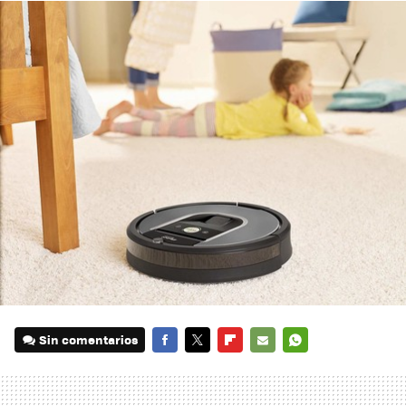
Sin comentarios
FACEBOOK
TWITTER
FLIPBOARD
E-
WHATSAPP
MAIL