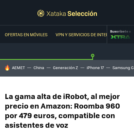
Suscríbete a
OFERTAS EN MÓVILES
VPN Y SERVICIOS DE INTERNET
OFER
HOY SE HABLA DE
AEMET
China
Generación Z
iPhone 17
Samsung G
La gama alta de iRobot, al mejor
precio en Amazon: Roomba 960
por 479 euros, compatible con
asistentes de voz