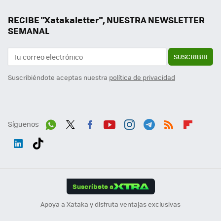
RECIBE "Xatakaletter", NUESTRA NEWSLETTER
SEMANAL
SUSCRIBIR
Suscribiéndote aceptas nuestra
política de privacidad
Síguenos
Wh
Twit
Fac
You
Inst
Tele
RSS
Flip
ats
ter
ebo
tub
agr
gra
boa
Link
Tikt
App
ok
e
am
m
rd
edI
ok
Suscríbete a
n
Apoya a Xataka y disfruta ventajas exclusivas