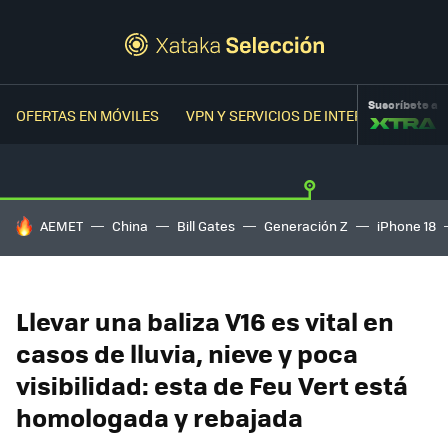
Suscríbete a
OFERTAS EN MÓVILES
VPN Y SERVICIOS DE INTERNET
OFER
HOY SE HABLA DE
AEMET
China
Bill Gates
Generación Z
iPhone 18
Llevar una baliza V16 es vital en
casos de lluvia, nieve y poca
visibilidad: esta de Feu Vert está
homologada y rebajada