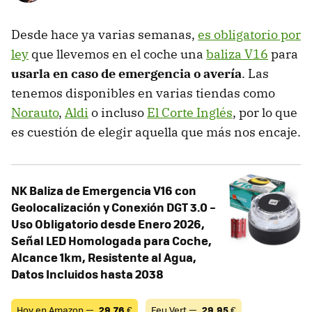
Desde hace ya varias semanas,
es obligatorio por
ley
que llevemos en el coche una
baliza V16
para
usarla en caso de emergencia o avería
. Las
tenemos disponibles en varias tiendas como
Norauto
,
Aldi
o incluso
El Corte Inglés
, por lo que
es cuestión de elegir aquella que más nos encaje.
NK Baliza de Emergencia V16 con
Geolocalización y Conexión DGT 3.0 –
Uso Obligatorio desde Enero 2026,
Señal LED Homologada para Coche,
Alcance 1km, Resistente al Agua,
Datos Incluidos hasta 2038
Hoy en Amazon —
29,76
€
Feu Vert —
29,95
€