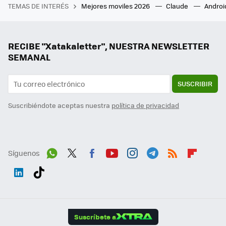
TEMAS DE INTERÉS
Mejores moviles 2026
Claude
Androi
RECIBE "Xatakaletter", NUESTRA NEWSLETTER
SEMANAL
SUSCRIBIR
Suscribiéndote aceptas nuestra
política de privacidad
Síguenos
Wh
Twit
Fac
You
Inst
Tele
RSS
Flip
ats
ter
ebo
tub
agr
gra
boa
Link
Tikt
App
ok
e
am
m
rd
edI
ok
Suscríbete a
n