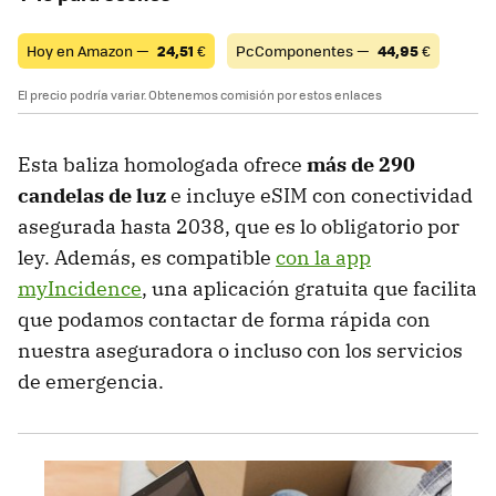
Hoy en Amazon —
24,51
€
PcComponentes —
44,95
€
El precio podría variar. Obtenemos comisión por estos enlaces
Esta baliza homologada ofrece
más de 290
candelas de luz
e incluye eSIM con conectividad
asegurada hasta 2038, que es lo obligatorio por
ley. Además, es compatible
con la app
myIncidence
, una aplicación gratuita que facilita
que podamos contactar de forma rápida con
nuestra aseguradora o incluso con los servicios
de emergencia.