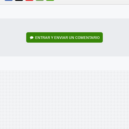
FACEBOOK
TWITTER
FLIPBOARD
E-
WHATSAPP
MAIL
ENTRAR Y ENVIAR UN COMENTARIO