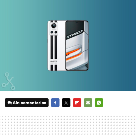
Sin comentarios
FACEBOOK
TWITTER
FLIPBOARD
E-
WHATSAPP
MAIL