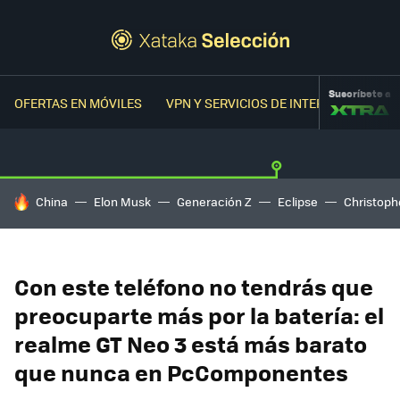
Suscríbete a
OFERTAS EN MÓVILES
VPN Y SERVICIOS DE INTERNET
OFER
HOY SE HABLA DE
China
Elon Musk
Generación Z
Eclipse
Christoph
Con este teléfono no tendrás que
preocuparte más por la batería: el
realme GT Neo 3 está más barato
que nunca en PcComponentes