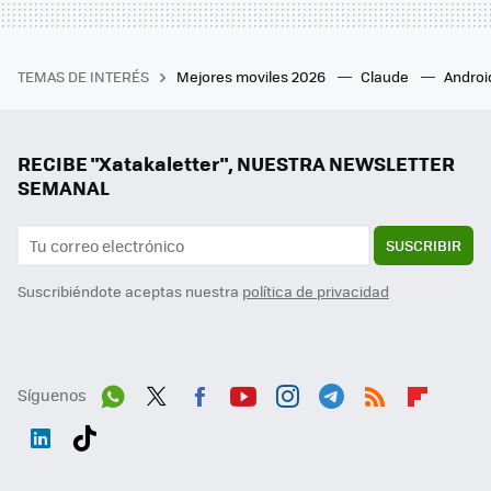
TEMAS DE INTERÉS
Mejores moviles 2026
Claude
Androi
RECIBE "Xatakaletter", NUESTRA NEWSLETTER
SEMANAL
SUSCRIBIR
Suscribiéndote aceptas nuestra
política de privacidad
Síguenos
Wh
Twit
Fac
You
Inst
Tele
RSS
Flip
ats
ter
ebo
tub
agr
gra
boa
Link
Tikt