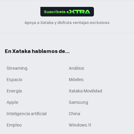
App
ok
e
am
m
rd
edI
ok
Suscríbete a
n
Apoya a Xataka y disfruta ventajas exclusivas
En Xataka hablamos de...
Streaming
Análisis
Espacio
Móviles
Energía
Xataka Movilidad
Apple
Samsung
Inteligencia artificial
China
Empleo
Windows 11