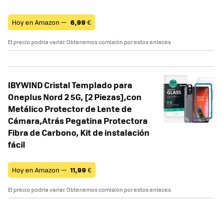
Hoy en Amazon —
6,99
€
El precio podría variar. Obtenemos comisión por estos enlaces
IBYWIND Cristal Templado para
Oneplus Nord 2 5G, [2 Piezas],con
Metálico Protector de Lente de
Cámara,Atrás Pegatina Protectora
Fibra de Carbono, Kit de instalación
fácil
Hoy en Amazon —
11,99
€
El precio podría variar. Obtenemos comisión por estos enlaces