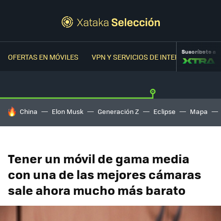
Suscríbete a
OFERTAS EN MÓVILES
VPN Y SERVICIOS DE INTERNET
OFER
HOY SE HABLA DE
China
Elon Musk
Generación Z
Eclipse
Mapa
Tener un móvil de gama media
con una de las mejores cámaras
sale ahora mucho más barato