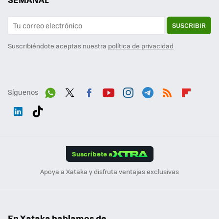
SUSCRIBIR
Suscribiéndote aceptas nuestra
política de privacidad
Síguenos
Wh
Twit
Fac
You
Inst
Tele
RSS
Flip
ats
ter
ebo
tub
agr
gra
boa
Link
Tikt
App
ok
e
am
m
rd
edI
ok
Suscríbete a
n
Apoya a Xataka y disfruta ventajas exclusivas
En Xataka hablamos de...