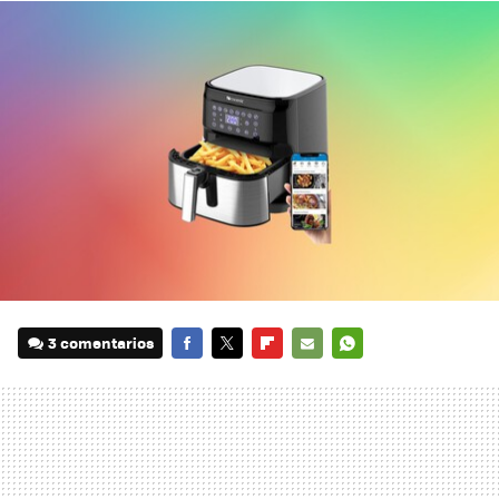
3 comentarios
FACEBOOK
TWITTER
FLIPBOARD
E-
WHATSAPP
MAIL