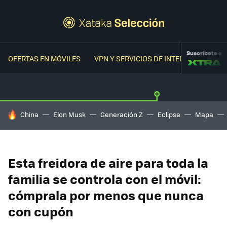
Suscríbete a
OFERTAS EN MÓVILES
VPN Y SERVICIOS DE INTERNET
OFER
HOY SE HABLA DE
China
Elon Musk
Generación Z
Eclipse
Mapa
Esta freidora de aire para toda la
familia se controla con el móvil:
cómprala por menos que nunca
con cupón