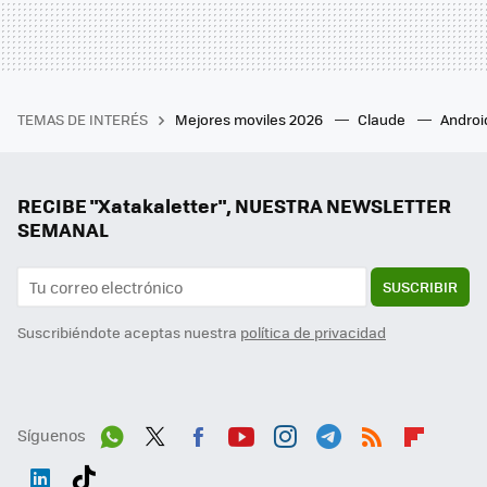
TEMAS DE INTERÉS
Mejores moviles 2026
Claude
Androi
RECIBE "Xatakaletter", NUESTRA NEWSLETTER
SEMANAL
SUSCRIBIR
Suscribiéndote aceptas nuestra
política de privacidad
Síguenos
Wh
Twit
Fac
You
Inst
Tele
RSS
Flip