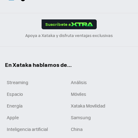
ats
ter
ebo
tub
agr
gra
boa
Link
Tikt
App
ok
e
am
m
rd
edI
ok
Suscríbete a
n
Apoya a Xataka y disfruta ventajas exclusivas
En Xataka hablamos de...
Streaming
Análisis
Espacio
Móviles
Energía
Xataka Movilidad
Apple
Samsung
Inteligencia artificial
China