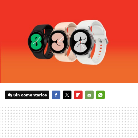
Sin comentarios
FACEBOOK
TWITTER
FLIPBOARD
E-
WHATSAPP
MAIL