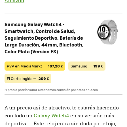
Amazon
.
Samsung Galaxy Watch4 -
Smartwatch, Control de Salud,
Seguimiento Deportivo, Batería de
Larga Duración, 44 mm, Bluetooth,
Color Plata (Version ES)
PVP en MediaMarkt —
167,20
€
Samsung —
199
€
El Corte Inglés —
209
€
El precio podría variar. Obtenemos comisión por estos enlaces
A un precio así de atractivo, te estarás haciendo
con todo un
Galaxy Watch4
en su versión más
deportiva. Este reloj entra sin duda por el ojo,