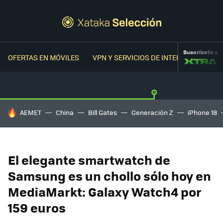
Suscríbete a
OFERTAS EN MÓVILES
VPN Y SERVICIOS DE INTERNET
OFER
HOY SE HABLA DE
AEMET
China
Bill Gates
Generación Z
iPhone 18
El elegante smartwatch de
Samsung es un chollo sólo hoy en
MediaMarkt: Galaxy Watch4 por
159 euros