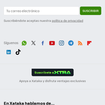
SUSCRIBIR
Suscribiéndote aceptas nuestra
política de privacidad
Síguenos
Wh
Twit
Fac
You
Inst
Tele
RSS
Flip
ats
ter
ebo
tub
agr
gra
boa
Link
Tikt
App
ok
e
am
m
rd
edI
ok
Suscríbete a
n
Apoya a Xataka y disfruta ventajas exclusivas
En Xataka hablamos de...