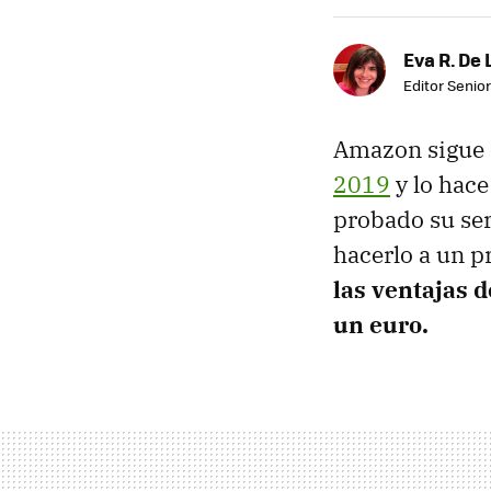
Eva R. De 
Editor Senior
Amazon sigue 
2019
y lo hac
probado su ser
hacerlo a un p
las ventajas 
un euro.