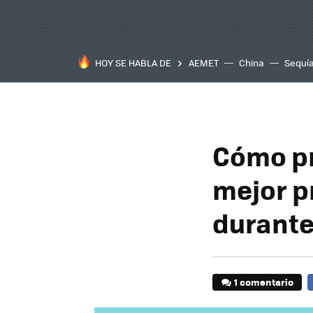
HOY SE HABLA DE
AEMET
China
Sequí
Cómo pr
mejor p
durante
1 comentario