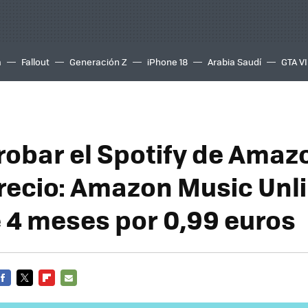
a
Fallout
Generación Z
iPhone 18
Arabia Saudí
GTA VI
obar el Spotify de Amazo
recio: Amazon Music Unl
 4 meses por 0,99 euros
FACEBOOK
TWITTER
FLIPBOARD
E-