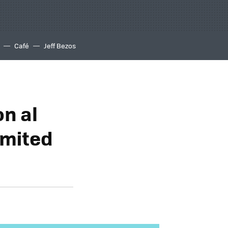
Café
Jeff Bezos
n al
imited