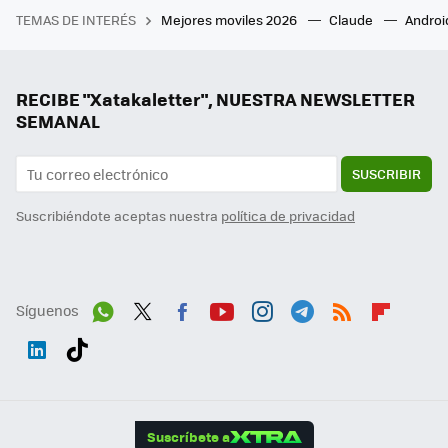
TEMAS DE INTERÉS
Mejores moviles 2026
Claude
Androi
RECIBE "Xatakaletter", NUESTRA NEWSLETTER
SEMANAL
SUSCRIBIR
Suscribiéndote aceptas nuestra
política de privacidad
Síguenos
Wh
Twit
Fac
You
Inst
Tele
RSS
Flip
ats
ter
ebo
tub
agr
gra
boa
Link
Tikt
App
ok
e
am
m
rd
edI
ok
Suscríbete a
n