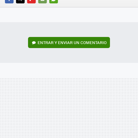
FACEBOOK
TWITTER
FLIPBOARD
E-
WHATSAPP
MAIL
ENTRAR Y ENVIAR UN COMENTARIO