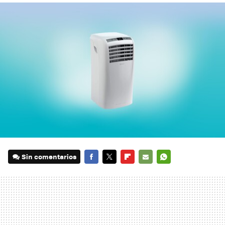
Sin comentarios
FACEBOOK
TWITTER
FLIPBOARD
E-
WHATSAPP
MAIL