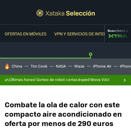
Suscríbete a
OFERTAS EN MÓVILES
VPN Y SERVICIOS DE INTERNET
OFER
HOY SE HABLA DE
China
Tim Cook
NASA
Waze
iPhone Air
iPhone
🌿¡Últimas horas! Sorteo de robot cortacésped Mova ViAX
Combate la ola de calor con este
compacto aire acondicionado en
oferta por menos de 290 euros