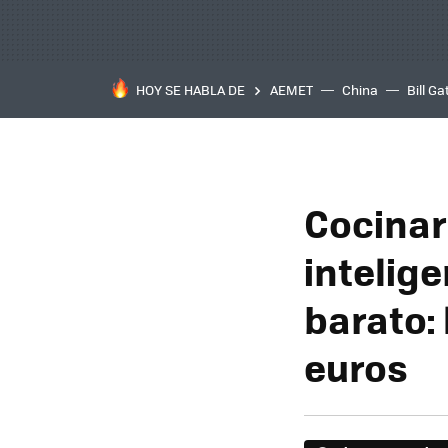
HOY SE HABLA DE
AEMET
China
Bill Ga
Cocinar 
intelig
barato: 
euros