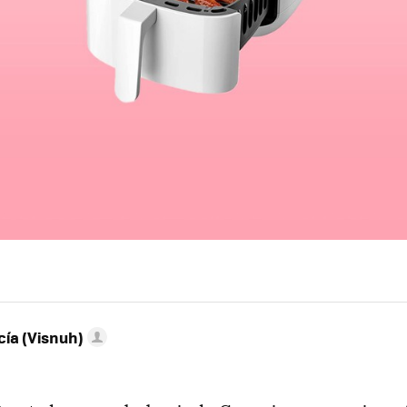
ía (Visnuh)