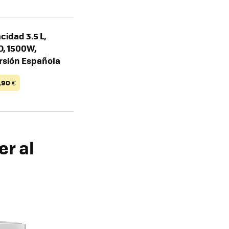
cidad 3.5 L,
D, 1500W,
ersión Española
,90
€
er al