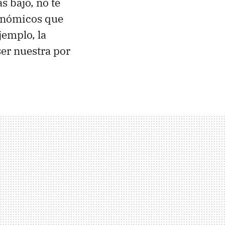
s bajo, no te
conómicos que
jemplo, la
ser nuestra por