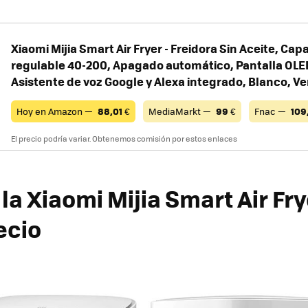
Xiaomi Mijia Smart Air Fryer - Freidora Sin Aceite, Capa
regulable 40-200, Apagado automático, Pantalla OLE
Asistente de voz Google y Alexa integrado, Blanco, V
Hoy en Amazon —
88,01
€
MediaMarkt —
99
€
Fnac —
109
El precio podría variar. Obtenemos comisión por estos enlaces
a Xiaomi Mijia Smart Air Fry
recio