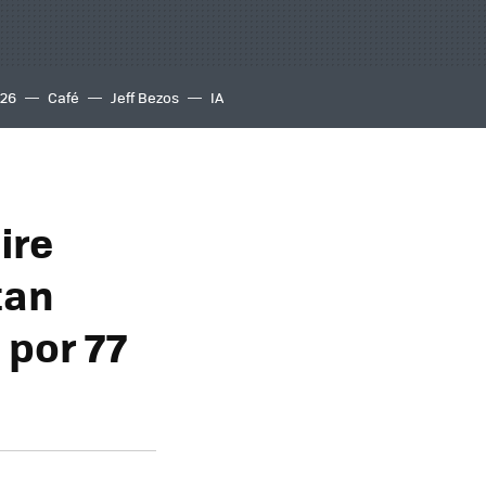
S26
Café
Jeff Bezos
IA
ire
tan
 por 77