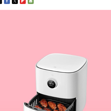
FACEBOOK
TWITTER
FLIPBOARD
E-
MAIL