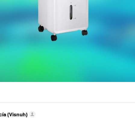
ía (Visnuh)