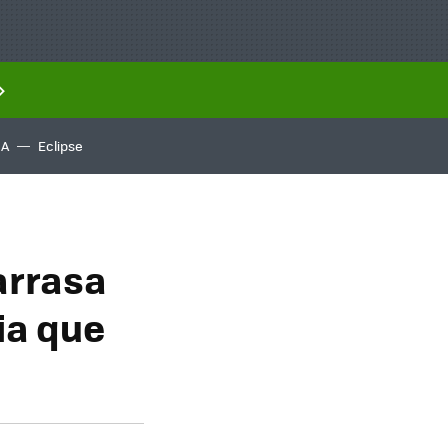
IA
Eclipse
arrasa
ia que