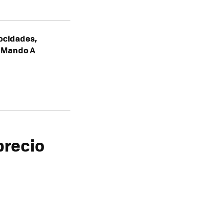
locidades,
, Mando A
precio