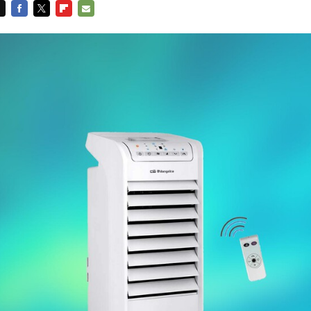
FACEBOOK
TWITTER
FLIPBOARD
E-
MAIL