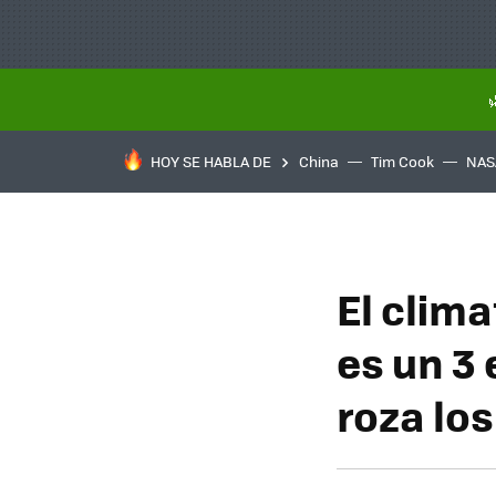
HOY SE HABLA DE
China
Tim Cook
NAS
El clim
es un 3
roza los