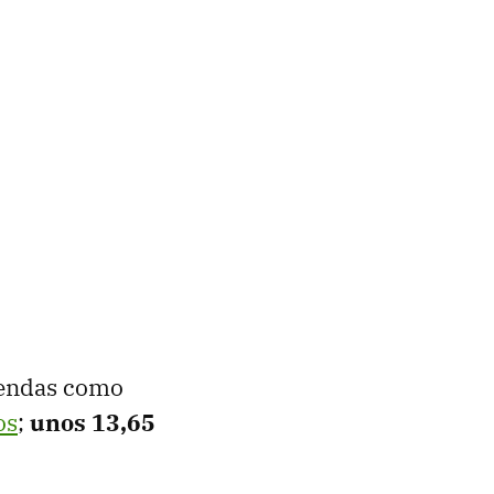
iendas como
os
;
unos 13,65