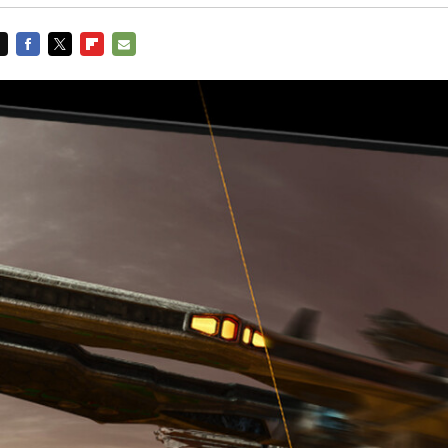
FACEBOOK
TWITTER
FLIPBOARD
E-
MAIL