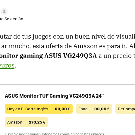
aka Selección
rutar de tus juegos con un buen nivel de visua
tar mucho, esta oferta de Amazon es para ti. 
onitor gaming ASUS VG249Q3A
a un precio 
euros
.
ASUS Monitor TUF Gaming VG249Q3A 24"
Hoy en El Corte Inglés —
99,00
€
Fnac —
99,00
€
PcComp
Amazon —
270,25
€
El precio podría variar. Obtenemos comisión por estos enlaces