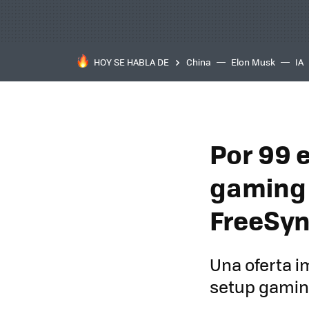
HOY SE HABLA DE
China
Elon Musk
IA
Por 99 
gaming 
FreeSy
Una oferta i
setup gami