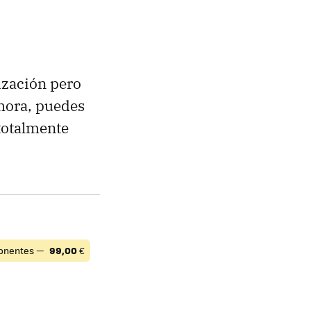
lización pero
Ahora, puedes
totalmente
onentes —
99,00
€