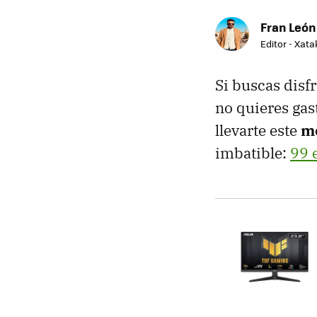
Fran León
Editor - Xat
Si buscas disf
no quieres gas
llevarte este
m
imbatible:
99 