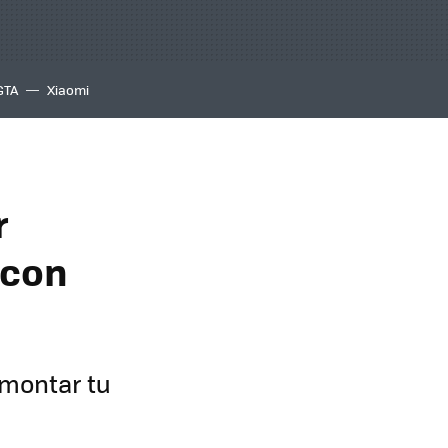
GTA
Xiaomi
r
 con
 montar tu