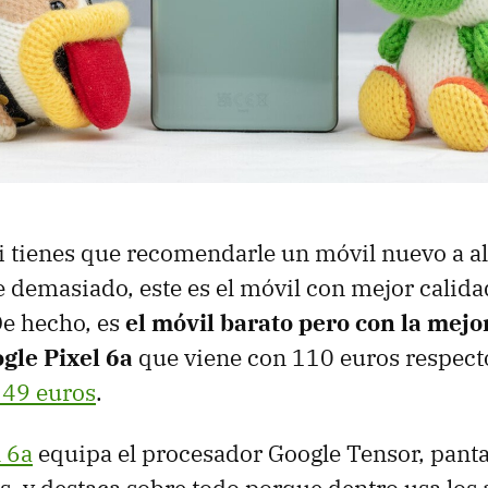
si tienes que recomendarle un móvil nuevo a a
e demasiado, este es el móvil con mejor calida
De hecho, es
el móvil barato pero con la mej
gle Pixel 6a
que viene con 110 euros respecto
49 euros
.
 6a
equipa el procesador Google Tensor, pan
s, y destaca sobre todo porque dentro usa los