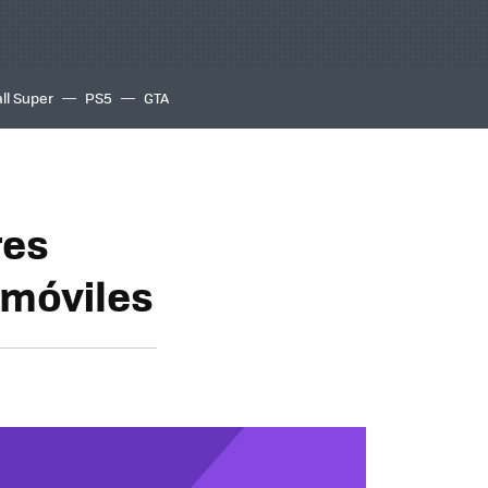
ll Super
PS5
GTA
res
 móviles