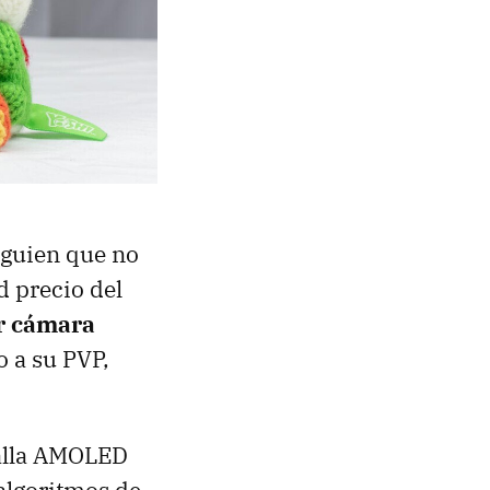
lguien que no
d precio del
or cámara
 a su PVP,
talla AMOLED
 algoritmos de