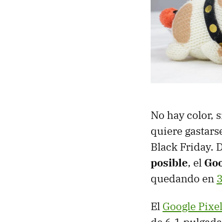
No hay color, 
quiere gastars
Black Friday. 
posible
, el
Goo
quedando en
3
El
Google Pixel
de 6,1 pulgada