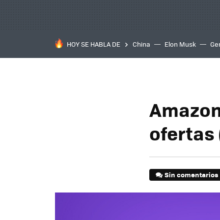
HOY SE HABLA DE
China
Elon Musk
Ge
Amazon 
ofertas 
Sin comentarios