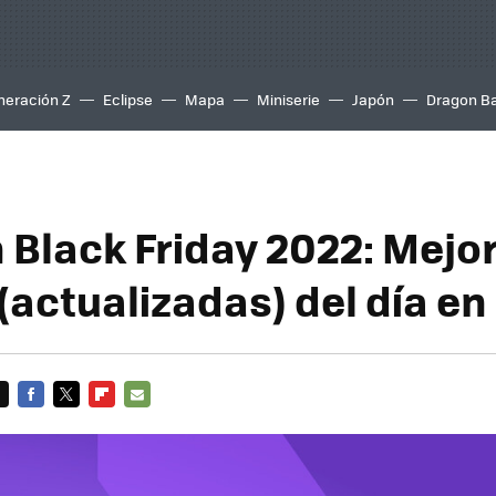
neración Z
Eclipse
Mapa
Miniserie
Japón
Dragon Ba
Black Friday 2022: Mejo
(actualizadas) del día en
FACEBOOK
TWITTER
FLIPBOARD
E-
MAIL