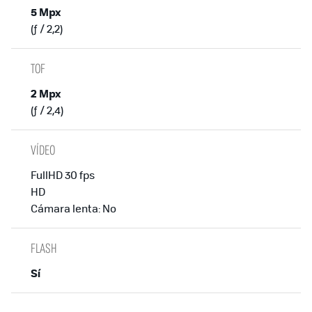
5 Mpx
(ƒ / 2,2)
TOF
2 Mpx
(ƒ / 2,4)
VÍDEO
FullHD 30 fps
HD
Cámara lenta: No
FLASH
Sí