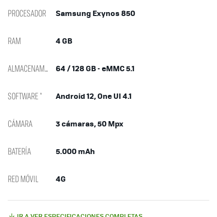
PROCESADOR
Samsung Exynos 850
RAM
4 GB
ALMACENAMIENTO
64 / 128 GB - eMMC 5.1
SOFTWARE *
Android 12, One UI 4.1
CÁMARA
3 cámaras, 50 Mpx
BATERÍA
5.000 mAh
RED MÓVIL
4G
IR A VER ESPECIFICACIONES COMPLETAS