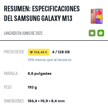
RESUMEN: ESPECIFICACIONES
DEL SAMSUNG GALAXY M13
LANZADO EN JUNIO DE 2022
EMAIL
W
PRECIO DESDE
4 / 128 GB
158,44 €
33% menos que al lanzarse
PANTALLA
6,6 pulgadas
PESO
192 g
DIMENSIONES
165,4 × 76,9 × 8,4 mm