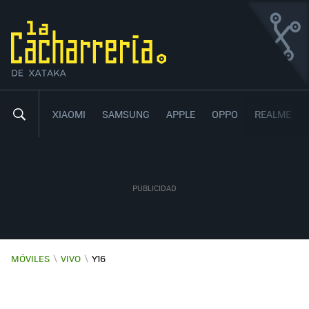
VIVO Y16
BARATO, CON UNA GRAN AUTONOMÍA Y CON ANDROID
12
XIAOMI
SAMSUNG
APPLE
OPPO
REALME
MÓVILES
\
VIVO
\
Y16