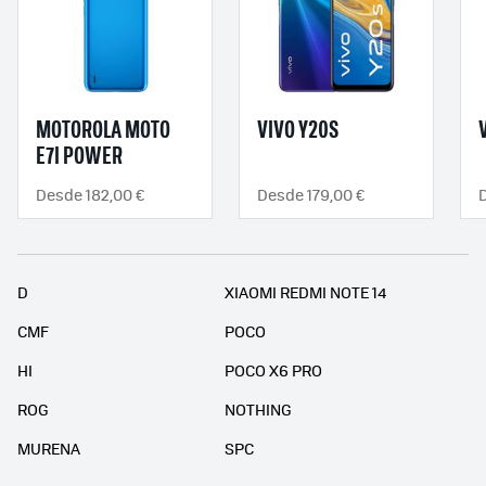
MOTOROLA MOTO
VIVO Y20S
E7I POWER
Desde 182,00 €
Desde 179,00 €
D
XIAOMI REDMI NOTE 14
CMF
POCO
HI
POCO X6 PRO
ROG
NOTHING
MURENA
SPC