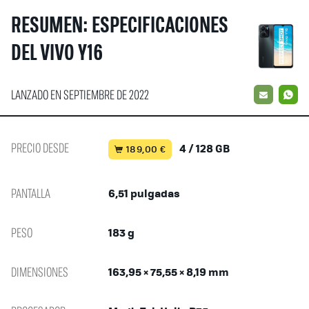
RESUMEN: ESPECIFICACIONES
DEL VIVO Y16
LANZADO EN SEPTIEMBRE DE 2022
EMAIL
W
PRECIO DESDE
4 / 128 GB
189,00 €
PANTALLA
6,51 pulgadas
PESO
183 g
DIMENSIONES
163,95 × 75,55 × 8,19 mm