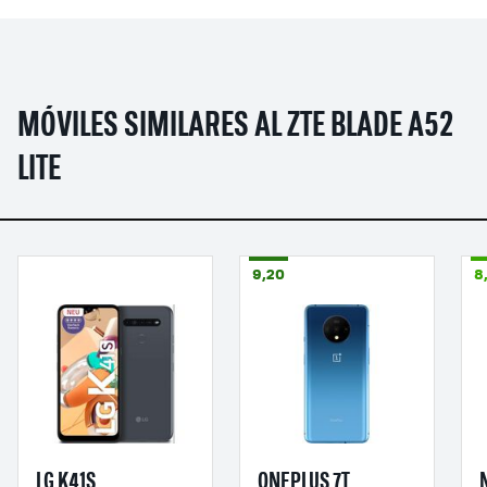
MÓVILES SIMILARES AL ZTE BLADE A52
LITE
9,20
8
LG K41S
ONEPLUS 7T