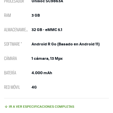
PROCESADOR
Unisoc SC9863A
RAM
3 GB
ALMACENAMIENTO
32 GB - eMMC 5.1
SOFTWARE *
Android R Go (Basado en Android 11)
CÁMARA
1 cámara, 13 Mpx
BATERÍA
4.000 mAh
RED MÓVIL
4G
IR A VER ESPECIFICACIONES COMPLETAS