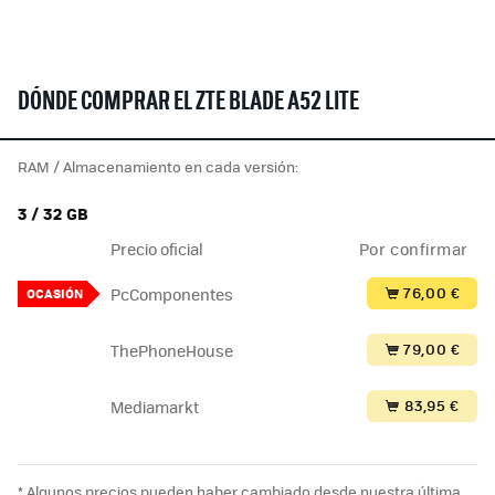
DÓNDE COMPRAR EL ZTE BLADE A52 LITE
RAM / Almacenamiento en cada versión:
3 / 32 GB
Precio oficial
Por confirmar
76,00 €
PcComponentes
OCASIÓN
79,00 €
ThePhoneHouse
83,95 €
Mediamarkt
* Algunos precios pueden haber cambiado desde nuestra última