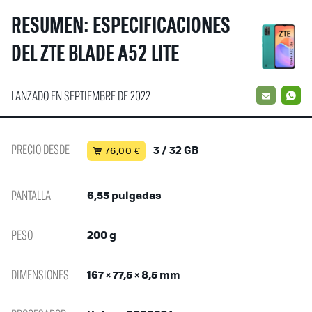
RESUMEN: ESPECIFICACIONES
DEL ZTE BLADE A52 LITE
LANZADO EN SEPTIEMBRE DE 2022
EMAIL
W
PRECIO DESDE
3 / 32 GB
76,00 €
PANTALLA
6,55 pulgadas
PESO
200 g
DIMENSIONES
167 × 77,5 × 8,5 mm