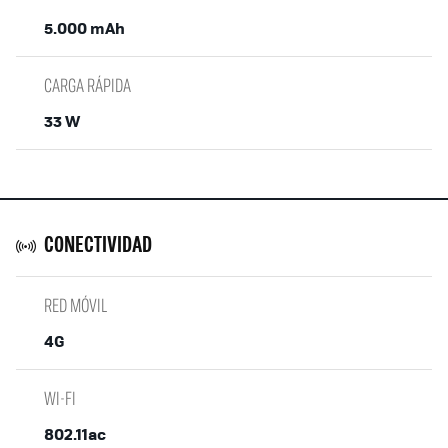
5.000 mAh
CARGA RÁPIDA
33 W
CONECTIVIDAD
RED MÓVIL
4G
WI-FI
802.11ac