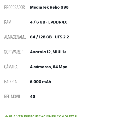
PROCESADOR
MediaTek Helio G95
RAM
4 / 6 GB - LPDDR4X
ALMACENAMIENTO
64 / 128 GB - UFS 2.2
SOFTWARE *
Android 12, MIUI 13
CÁMARA
4 cámaras, 64 Mpx
BATERÍA
5.000 mAh
RED MÓVIL
4G
IR A VER ESPECIFICACIONES COMPLETAS