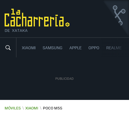
XIAOMI POCO M5S
ECONÓMICO, CON PANTALLA AMOLED Y ALTAVOCES
ESTÉREO
XIAOMI
SAMSUNG
APPLE
OPPO
REALME
MÓVILES
\
XIAOMI
\
POCO M5S