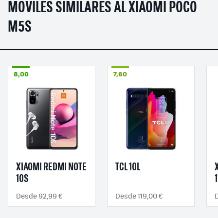
MÓVILES SIMILARES AL XIAOMI POCO
M5S
8,00
7,60
XIAOMI REDMI NOTE
TCL 10L
10S
1
Desde 92,99 €
Desde 119,00 €