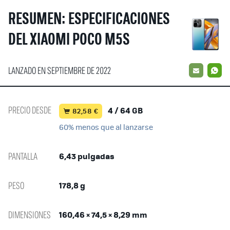
RESUMEN: ESPECIFICACIONES
DEL XIAOMI POCO M5S
LANZADO EN SEPTIEMBRE DE 2022
EMAIL
W
PRECIO DESDE
4 / 64 GB
82,58 €
60% menos que al lanzarse
PANTALLA
6,43 pulgadas
PESO
178,8 g
DIMENSIONES
160,46 × 74,5 × 8,29 mm