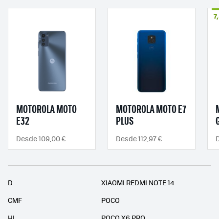
7
MOTOROLA MOTO
MOTOROLA MOTO E7
E32
PLUS
Desde 109,00 €
Desde 112,97 €
D
D
XIAOMI REDMI NOTE 14
CMF
POCO
HI
POCO X6 PRO