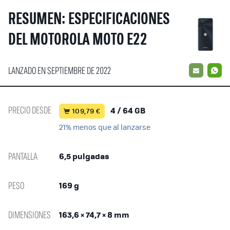
RESUMEN: ESPECIFICACIONES
DEL MOTOROLA MOTO E22
LANZADO EN SEPTIEMBRE DE 2022
EMAIL
W
PRECIO DESDE
4 / 64 GB
109,79 €
21% menos que al lanzarse
PANTALLA
6,5 pulgadas
PESO
169 g
DIMENSIONES
163,6 × 74,7 × 8 mm