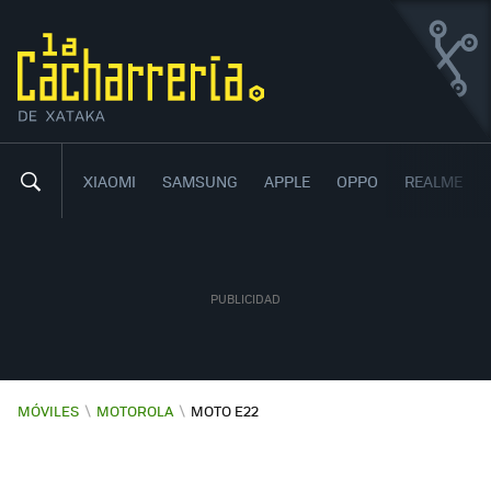
MOTOROLA MOTO E22
BARATO CON 90 HZ DE TASA DE REFRESCO Y ANDROID
12 PURO
XIAOMI
SAMSUNG
APPLE
OPPO
REALME
MÓVILES
\
MOTOROLA
\
MOTO E22