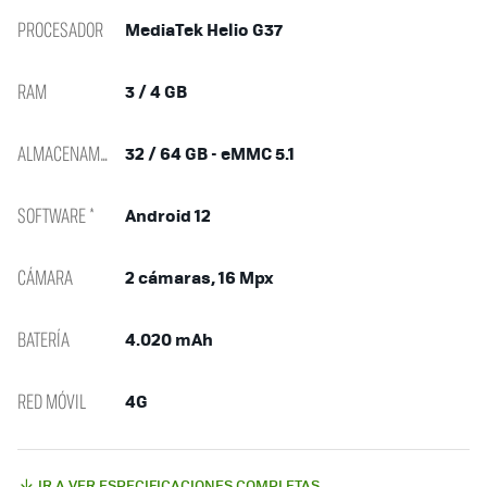
PROCESADOR
MediaTek Helio G37
RAM
3 / 4 GB
ALMACENAMIENTO
32 / 64 GB - eMMC 5.1
SOFTWARE *
Android 12
CÁMARA
2 cámaras, 16 Mpx
BATERÍA
4.020 mAh
RED MÓVIL
4G
IR A VER ESPECIFICACIONES COMPLETAS