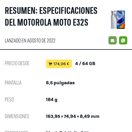
RESUMEN: ESPECIFICACIONES
DEL MOTOROLA MOTO E32S
LANZADO EN AGOSTO DE 2022
EMAIL
W
PRECIO DESDE
4 / 64 GB
174,06 €
PANTALLA
6,5 pulgadas
PESO
184 g
DIMENSIONES
163,95 × 74,94 × 8,49 mm