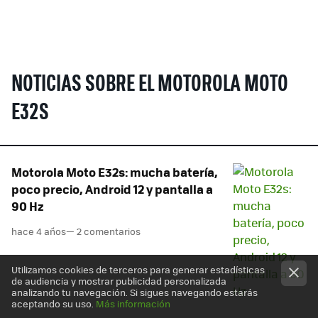
NOTICIAS SOBRE EL MOTOROLA MOTO
E32S
Motorola Moto E32s: mucha batería,
poco precio, Android 12 y pantalla a
90 Hz
hace 4 años
— 2 comentarios
Utilizamos cookies de terceros para generar estadísticas
de audiencia y mostrar publicidad personalizada
analizando tu navegación. Si sigues navegando estarás
aceptando su uso.
Más información