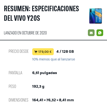
RESUMEN: ESPECIFICACIONES
DEL VIVO Y20S
LANZADO EN OCTUBRE DE 2020
EMAIL
W
PRECIO DESDE
4 / 128 GB
179,00 €
10% menos que al lanzarse
PANTALLA
6,51 pulgadas
PESO
192,3 g
DIMENSIONES
164,41 × 76,32 × 8,41 mm