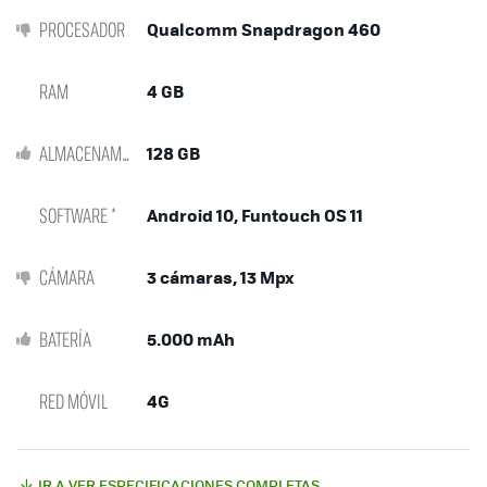
PROCESADOR
Qualcomm Snapdragon 460
RAM
4 GB
ALMACENAMIENTO
128 GB
SOFTWARE *
Android 10, Funtouch OS 11
CÁMARA
3 cámaras, 13 Mpx
BATERÍA
5.000 mAh
RED MÓVIL
4G
IR A VER ESPECIFICACIONES COMPLETAS