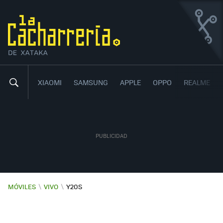
VIVO Y20S
ECONÓMICO Y CON UNA GRAN BATERÍA
7
50
,
XIAOMI
SAMSUNG
APPLE
OPPO
REALME
MÓVILES
\
VIVO
\
Y20S