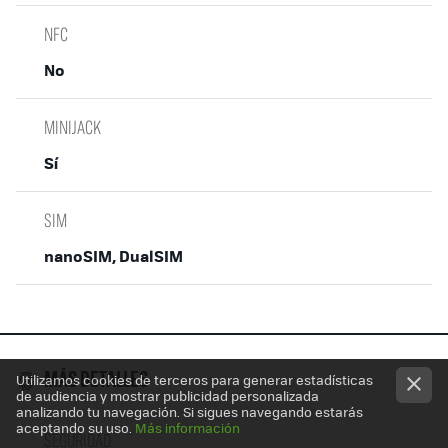
NFC
No
MINIJACK
Sí
SIM
nanoSIM, DualSIM
Utilizamos cookies de terceros para generar estadísticas
MÁS DETALLES
de audiencia y mostrar publicidad personalizada
analizando tu navegación. Si sigues navegando estarás
aceptando su uso.
Más información
SEGURIDAD