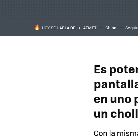
HOY SE HABLA DE
AEMET
China
Sequí
Es poten
pantall
en uno 
un chol
Con la misma