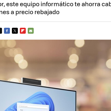
 este equipo informático te ahorra cab
es a precio rebajado
FACEBOOK
TWITTER
FLIPBOARD
E-
MAIL