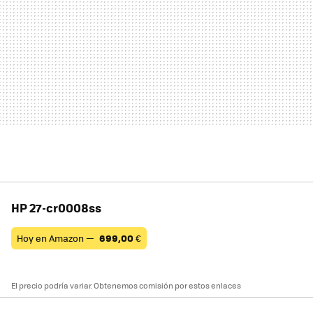
HP 27-cr0008ss
Hoy en Amazon —
699,00
€
El precio podría variar. Obtenemos comisión por estos enlaces