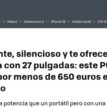
a
Fallout
Generación Z
iPhone 18
Arabia Saudí
GTA VI
te, silencioso y te ofrec
a con 27 pulgadas: este P
por menos de 650 euros 
lo
 potencia que un portátil pero con una 