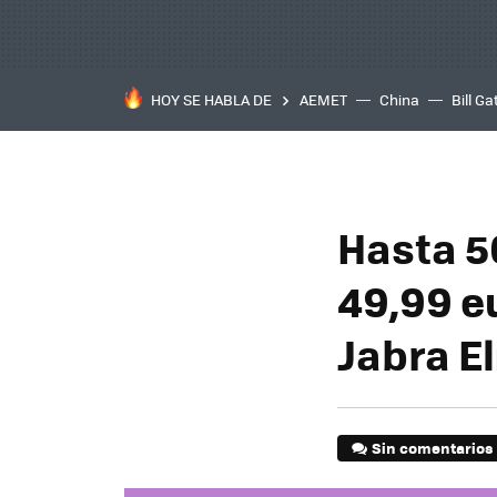
HOY SE HABLA DE
AEMET
China
Bill Ga
Hasta 5
49,99 e
Jabra El
Sin comentarios