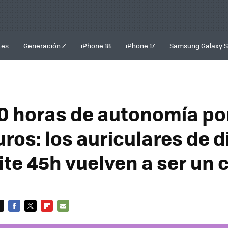
tes
Generación Z
iPhone 18
iPhone 17
Samsung Galaxy 
0 horas de autonomía po
uros: los auriculares de
ite 45h vuelven a ser un 
FACEBOOK
TWITTER
FLIPBOARD
E-