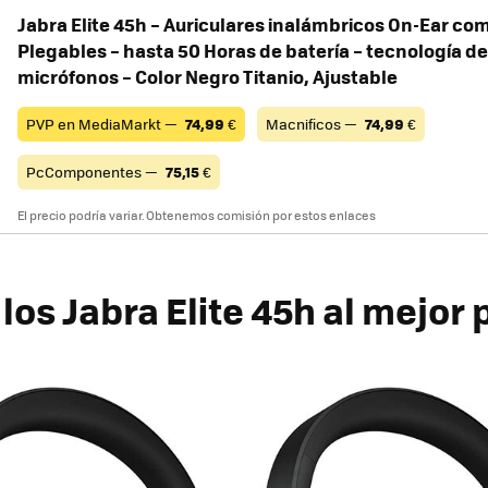
Jabra Elite 45h – Auriculares inalámbricos On-Ear co
Plegables – hasta 50 Horas de batería – tecnología d
micrófonos – Color Negro Titanio, Ajustable
PVP en MediaMarkt —
74,99
€
Macnificos —
74,99
€
PcComponentes —
75,15
€
El precio podría variar. Obtenemos comisión por estos enlaces
os Jabra Elite 45h al mejor 