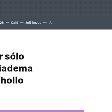
S26
Café
Jeff Bezos
IA
r sólo
 diadema
chollo