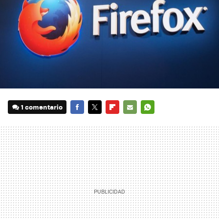
1 comentario
FACEBOOK
TWITTER
FLIPBOARD
E-
WHATSAPP
MAIL