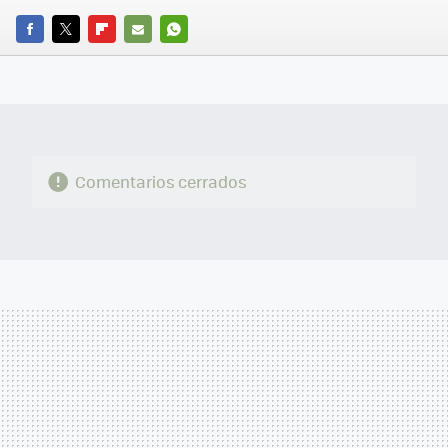
FACEBOOK
TWITTER
FLIPBOARD
E-
WHATSAPP
MAIL
Comentarios cerrados