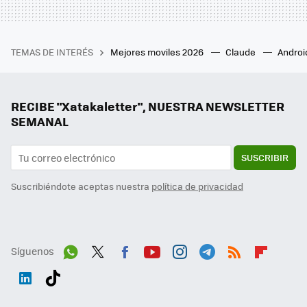
TEMAS DE INTERÉS
Mejores moviles 2026
Claude
Androi
RECIBE "Xatakaletter", NUESTRA NEWSLETTER
SEMANAL
SUSCRIBIR
Suscribiéndote aceptas nuestra
política de privacidad
Síguenos
Wh
Twit
Fac
You
Inst
Tele
RSS
Flip
ats
ter
ebo
tub
agr
gra
boa
Link
Tikt