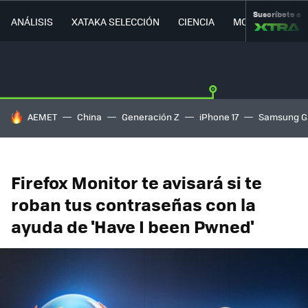
Suscríbete a
ANÁLISIS
XATAKA SELECCIÓN
CIENCIA
MOVILIDAD
HOY SE HABLA DE
AEMET
China
Generación Z
iPhone 17
Samsung G
Firefox Monitor te avisará si te
roban tus contraseñas con la
ayuda de 'Have I been Pwned'