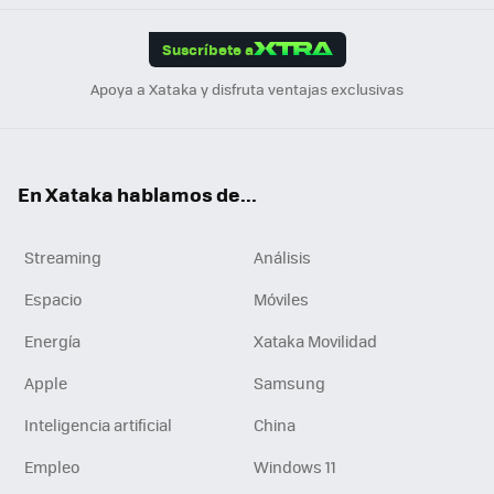
App
ok
e
am
m
rd
edI
ok
Suscríbete a
n
Apoya a Xataka y disfruta ventajas exclusivas
En Xataka hablamos de...
Streaming
Análisis
Espacio
Móviles
Energía
Xataka Movilidad
Apple
Samsung
Inteligencia artificial
China
Empleo
Windows 11