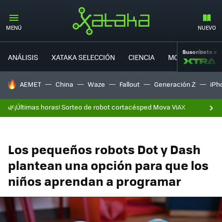
MENÚ
NUEVO
Suscríbete a
ANÁLISIS
XATAKA SELECCIÓN
CIENCIA
MOVILIDAD
HOY SE HABLA DE
AEMET
China
Waze
Fallout
Generación Z
iPh
🌿¡Últimas horas! Sorteo de robot cortacésped Mova ViAX
Los pequeños robots Dot y Dash
plantean una opción para que los
niños aprendan a programar