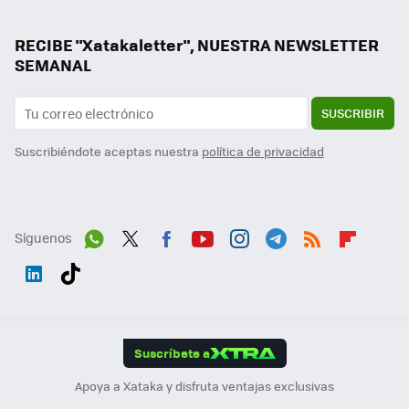
RECIBE "Xatakaletter", NUESTRA NEWSLETTER
SEMANAL
SUSCRIBIR
Suscribiéndote aceptas nuestra
política de privacidad
Síguenos
Wh
Twit
Fac
You
Inst
Tele
RSS
Flip
ats
ter
ebo
tub
agr
gra
boa
Link
Tikt
App
ok
e
am
m
rd
edI
ok
Suscríbete a
n
Apoya a Xataka y disfruta ventajas exclusivas