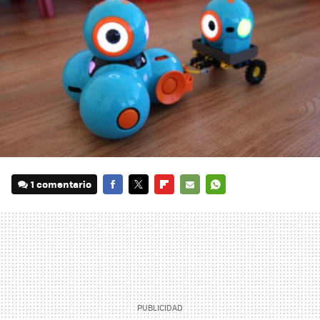
1 comentario
FACEBOOK
TWITTER
FLIPBOARD
E-
WHATSAPP
MAIL