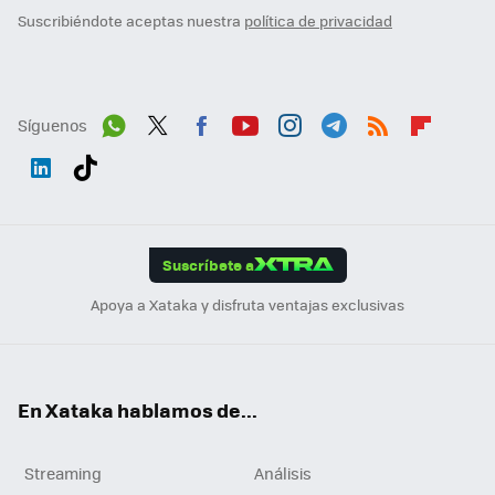
Suscribiéndote aceptas nuestra
política de privacidad
Síguenos
Wh
Twit
Fac
You
Inst
Tele
RSS
Flip
ats
ter
ebo
tub
agr
gra
boa
Link
Tikt
App
ok
e
am
m
rd
edI
ok
Suscríbete a
n
Apoya a Xataka y disfruta ventajas exclusivas
En Xataka hablamos de...
Streaming
Análisis