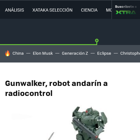
Suscríbete a
ANÁLISIS
XATAKA SELECCIÓN
CIENCIA
MOVILIDAD
HOY SE HABLA DE
China
Elon Musk
Generación Z
Eclipse
Christoph
Gunwalker, robot andarín a
radiocontrol