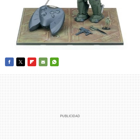
FACEBOOK
TWITTER
FLIPBOARD
E-
WHATSAPP
MAIL