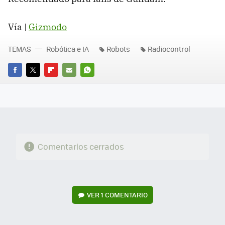
Vía |
Gizmodo
TEMAS
Robótica e IA
Robots
Radiocontrol
FACEBOOK
TWITTER
FLIPBOARD
E-
WHATSAPP
MAIL
Comentarios cerrados
VER
1 COMENTARIO