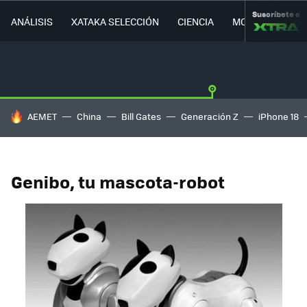
Suscríbete a
ANÁLISIS
XATAKA SELECCIÓN
CIENCIA
MOVILIDAD
HOY SE HABLA DE
AEMET
China
Bill Gates
Generación Z
iPhone 18
Genibo, tu mascota-robot