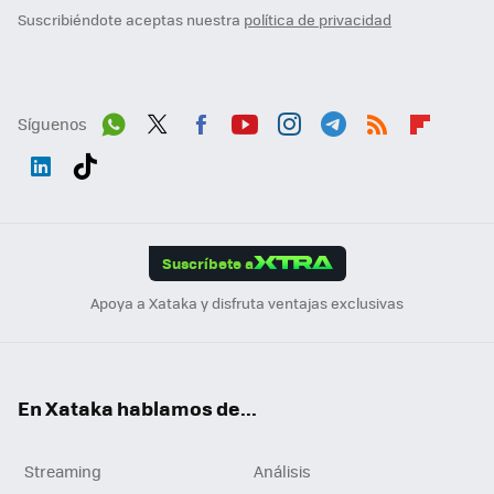
Suscribiéndote aceptas nuestra
política de privacidad
Síguenos
Wh
Twit
Fac
You
Inst
Tele
RSS
Flip
ats
ter
ebo
tub
agr
gra
boa
Link
Tikt
App
ok
e
am
m
rd
edI
ok
Suscríbete a
n
Apoya a Xataka y disfruta ventajas exclusivas
En Xataka hablamos de...
Streaming
Análisis