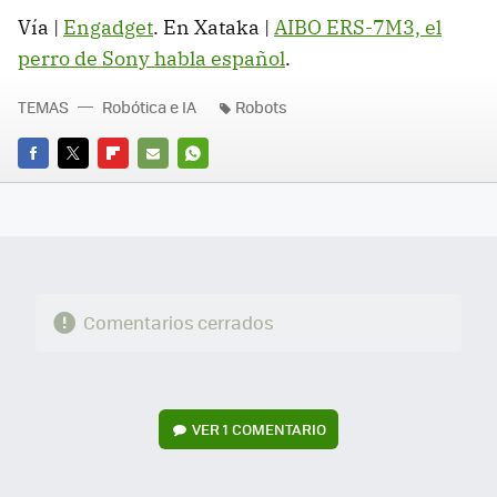
Vía |
Engadget
. En Xataka |
AIBO ERS-7M3, el
perro de Sony habla español
.
TEMAS
Robótica e IA
Robots
FACEBOOK
TWITTER
FLIPBOARD
E-
WHATSAPP
MAIL
Comentarios cerrados
VER
1 COMENTARIO