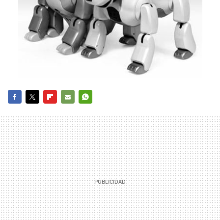
FACEBOOK
TWITTER
FLIPBOARD
E-
WHATSAPP
MAIL