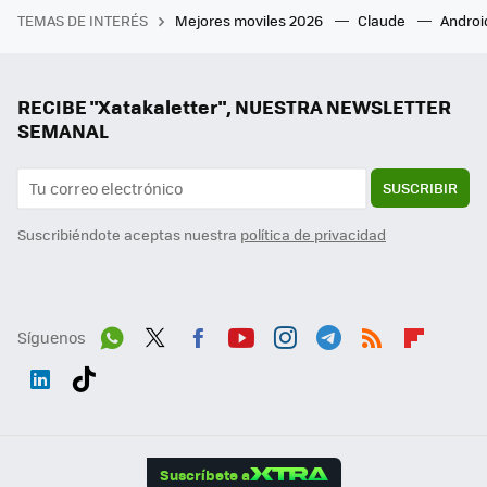
TEMAS DE INTERÉS
Mejores moviles 2026
Claude
Androi
RECIBE "Xatakaletter", NUESTRA NEWSLETTER
SEMANAL
SUSCRIBIR
Suscribiéndote aceptas nuestra
política de privacidad
Síguenos
Wh
Twit
Fac
You
Inst
Tele
RSS
Flip
ats
ter
ebo
tub
agr
gra
boa
Link
Tikt
App
ok
e
am
m
rd
edI
ok
Suscríbete a
n