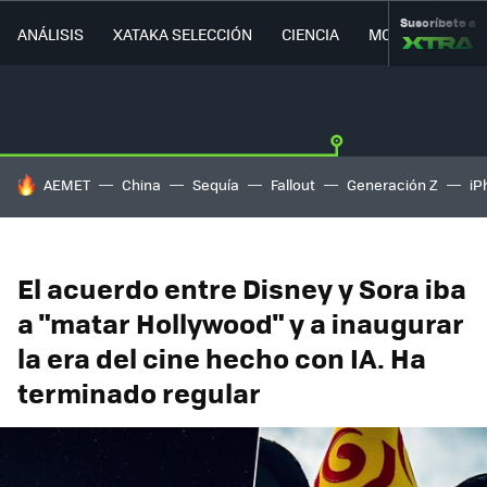
Suscríbete a
ANÁLISIS
XATAKA SELECCIÓN
CIENCIA
MOVILIDAD
HOY SE HABLA DE
AEMET
China
Sequía
Fallout
Generación Z
iP
El acuerdo entre Disney y Sora iba
a "matar Hollywood" y a inaugurar
la era del cine hecho con IA. Ha
terminado regular