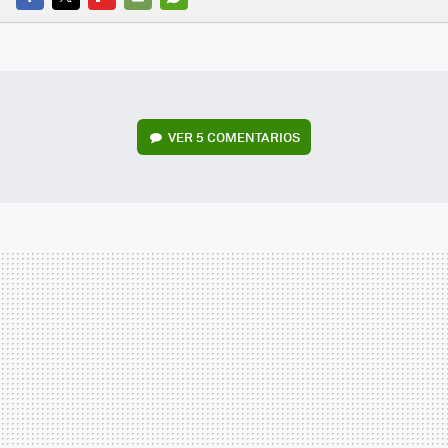
FACEBOOK
TWITTER
FLIPBOARD
E-
WHATSAPP
MAIL
VER
5 COMENTARIOS