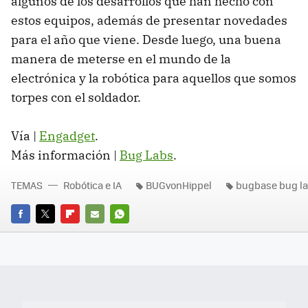
algunos de los desarrollos que han hecho con
estos equipos, además de presentar novedades
para el año que viene. Desde luego, una buena
manera de meterse en el mundo de la
electrónica y la robótica para aquellos que somos
torpes con el soldador.
Vía |
Engadget
.
Más información |
Bug Labs
.
TEMAS
Robótica e IA
BUGvonHippel
bugbase bug l
FACEBOOK
TWITTER
FLIPBOARD
E-
WHATSAPP
MAIL