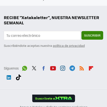
RECIBE "Xatakaletter", NUESTRA NEWSLETTER
SEMANAL
SUSCRIBIR
Suscribiéndote aceptas nuestra
política de privacidad
Síguenos
Wh
Twit
Fac
You
Inst
Tele
RSS
Flip
ats
ter
ebo
tub
agr
gra
boa
Link
Tikt
App
ok
e
am
m
rd
edI
ok
Suscríbete a
n
Apoya a Xataka y disfruta ventajas exclusivas