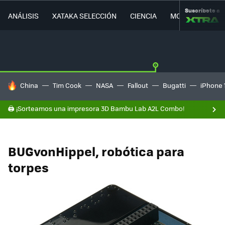
Suscríbete a
ANÁLISIS
XATAKA SELECCIÓN
CIENCIA
MOVILIDAD
HOY SE HABLA DE
China
Tim Cook
NASA
Fallout
Bugatti
iPhone 
🖨️ ¡Sorteamos una impresora 3D Bambu Lab A2L Combo!
BUGvonHippel, robótica para
torpes