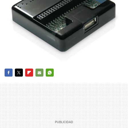
FACEBOOK
TWITTER
FLIPBOARD
E-
WHATSAPP
MAIL