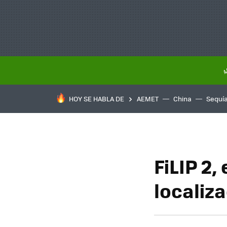
HOY SE HABLA DE
AEMET
China
Sequí
FiLIP 2,
localiz