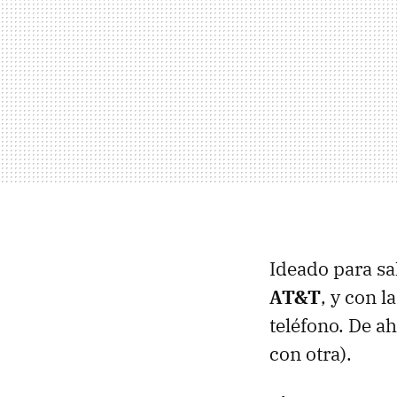
Ideado para sa
AT&T
, y con l
teléfono. De a
con otra).