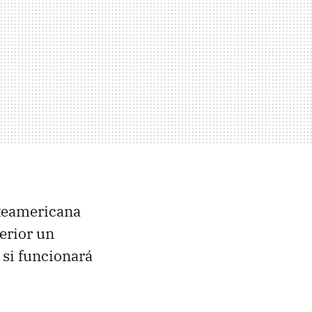
rteamericana
terior un
 si funcionará