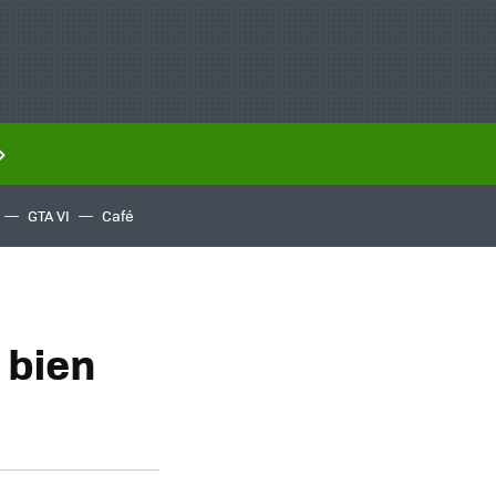
GTA VI
Café
 bien