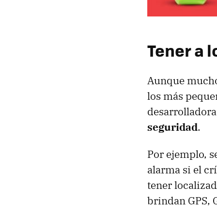
Tener a 
Aunque muchos
los más pequeñ
desarrolladora
seguridad
.
Por ejemplo, s
alarma si el cr
tener localiza
brindan GPS, 