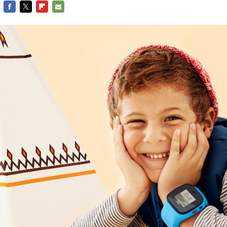
FACEBOOK
TWITTER
FLIPBOARD
E-
MAIL