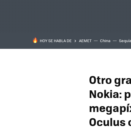
HOY SE HABLA DE
AEMET
China
Sequí
Otro gr
Nokia: 
megapíx
Oculus 