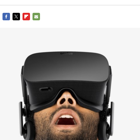
FACEBOOK
TWITTER
FLIPBOARD
E-
MAIL