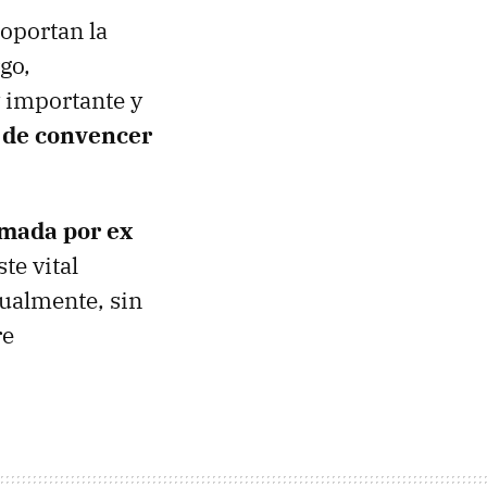
oportan la
go,
 importante y
a de convencer
rmada por ex
te vital
tualmente, sin
re