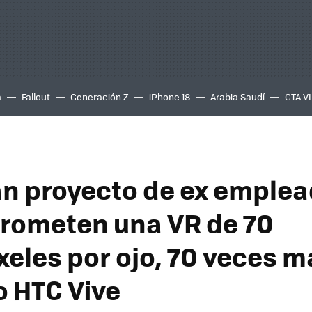
a
Fallout
Generación Z
iPhone 18
Arabia Saudí
GTA VI
an proyecto de ex emple
prometen una VR de 70
eles por ojo, 70 veces m
o HTC Vive