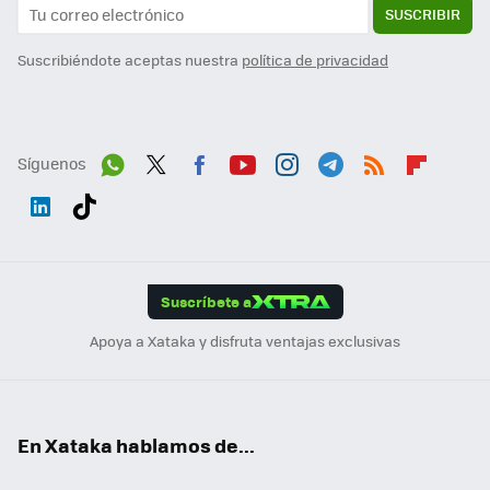
SUSCRIBIR
Suscribiéndote aceptas nuestra
política de privacidad
Síguenos
Wh
Twit
Fac
You
Inst
Tele
RSS
Flip
ats
ter
ebo
tub
agr
gra
boa
Link
Tikt
App
ok
e
am
m
rd
edI
ok
Suscríbete a
n
Apoya a Xataka y disfruta ventajas exclusivas
En Xataka hablamos de...