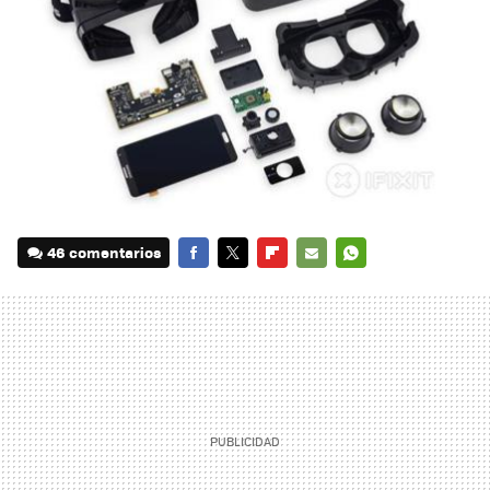
46 comentarios
FACEBOOK
TWITTER
FLIPBOARD
E-
WHATSAPP
MAIL