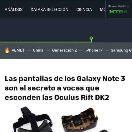
Suscríbete a
ANÁLISIS
XATAKA SELECCIÓN
CIENCIA
MOVILIDAD
HOY SE HABLA DE
AEMET
China
Generación Z
iPhone 17
Samsung G
Las pantallas de los Galaxy Note 3
son el secreto a voces que
esconden las Oculus Rift DK2