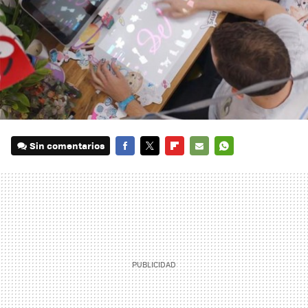
Sin comentarios
FACEBOOK
TWITTER
FLIPBOARD
E-
WHATSAPP
MAIL