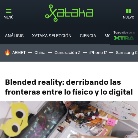
MENÚ
NUEVO
Suscríbete a
ANÁLISIS
XATAKA SELECCIÓN
CIENCIA
MOVILIDAD
HOY SE HABLA DE
AEMET
China
Generación Z
iPhone 17
Samsung G
Blended reality: derribando las
fronteras entre lo físico y lo digital