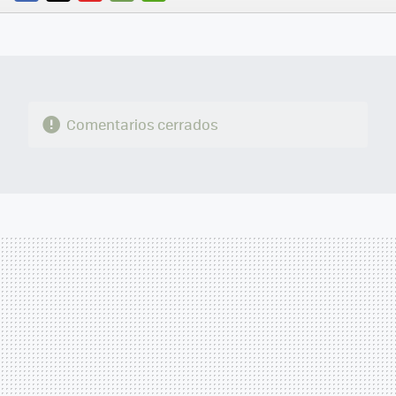
FACEBOOK
TWITTER
FLIPBOARD
E-
WHATSAPP
MAIL
Comentarios cerrados