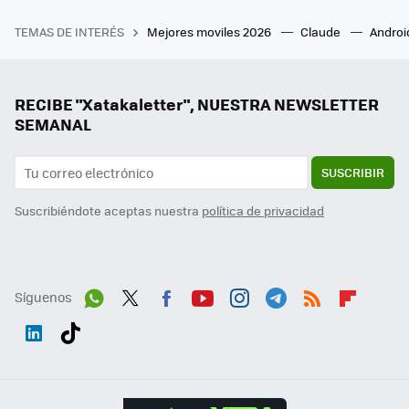
TEMAS DE INTERÉS
Mejores moviles 2026
Claude
Androi
RECIBE "Xatakaletter", NUESTRA NEWSLETTER
SEMANAL
SUSCRIBIR
Suscribiéndote aceptas nuestra
política de privacidad
Síguenos
Wh
Twit
Fac
You
Inst
Tele
RSS
Flip
ats
ter
ebo
tub
agr
gra
boa
Link
Tikt
App
ok
e
am
m
rd
edI
ok