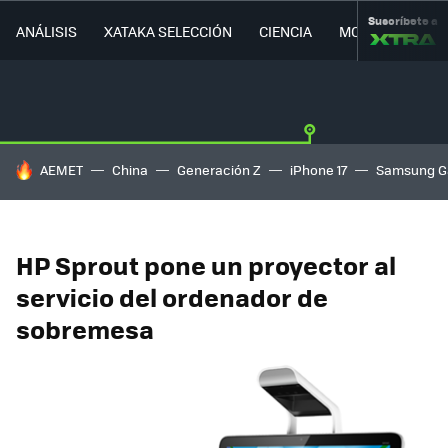
Suscríbete a
ANÁLISIS
XATAKA SELECCIÓN
CIENCIA
MOVILIDAD
HOY SE HABLA DE
AEMET
China
Generación Z
iPhone 17
Samsung G
HP Sprout pone un proyector al
servicio del ordenador de
sobremesa