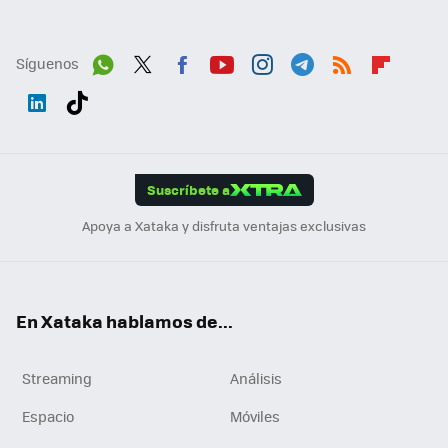
Síguenos
Wh
Twit
Fac
You
Inst
Tele
RSS
Flip
ats
ter
ebo
tub
agr
gra
boa
Link
Tikt
App
ok
e
am
m
rd
edI
ok
Suscríbete a
n
Apoya a Xataka y disfruta ventajas exclusivas
En Xataka hablamos de...
Streaming
Análisis
Espacio
Móviles