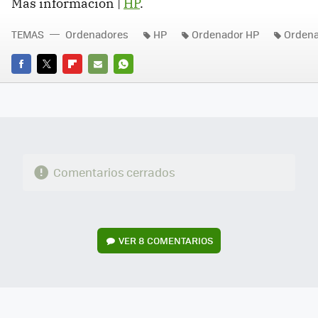
Más información |
HP
.
TEMAS
Ordenadores
HP
Ordenador HP
Ordena
FACEBOOK
TWITTER
FLIPBOARD
E-
WHATSAPP
MAIL
Comentarios cerrados
VER
8 COMENTARIOS