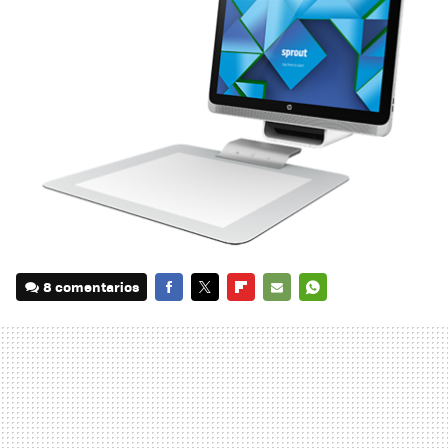
8 comentarios
FACEBOOK
TWITTER
FLIPBOARD
E-
WHATSAPP
MAIL