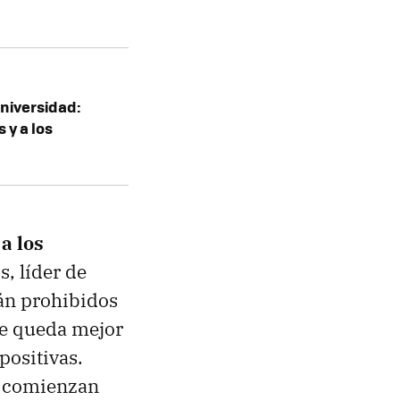
niversidad:
 y a los
a los
s, líder de
án prohibidos
se queda mejor
positivas.
s comienzan