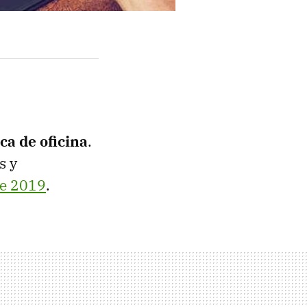
a de oficina
.
s y
de 2019
.