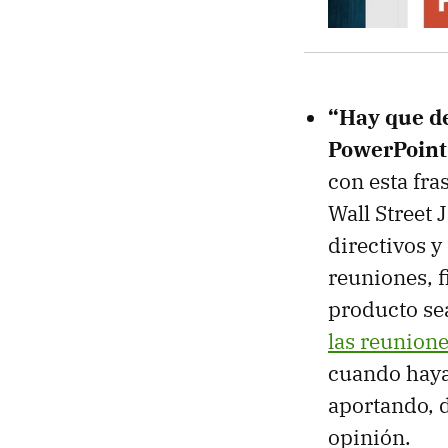
“Hay que de
PowerPoint
con esta fra
Wall Street 
directivos y
reuniones, f
producto se
las reunion
cuando haya
aportando, d
opinión.