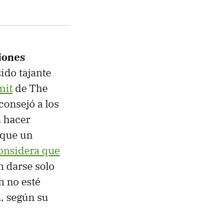
iones
sido tajante
mit
de The
consejó a los
a hacer
 que un
onsidera que
n darse solo
n no esté
a, según su