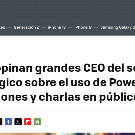
tes
Generación Z
iPhone 18
iPhone 17
Samsung Galaxy 
opinan grandes CEO del s
gico sobre el uso de Pow
iones y charlas en públic
FACEBOOK
TWITTER
FLIPBOARD
E-