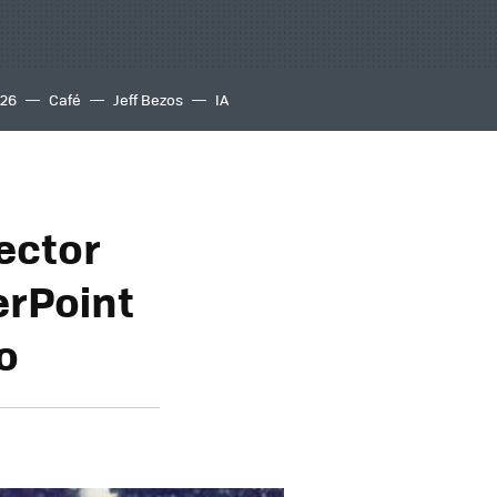
S26
Café
Jeff Bezos
IA
ector
erPoint
o