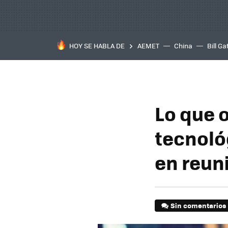
HOY SE HABLA DE
AEMET
China
Bill Ga
Lo que 
tecnoló
en reun
Sin comentarios