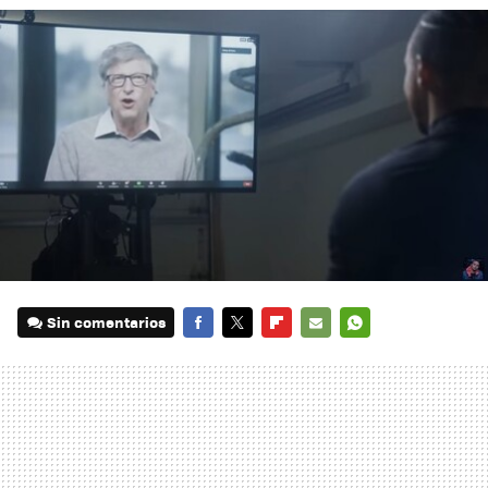
Sin comentarios
FACEBOOK
TWITTER
FLIPBOARD
E-
WHATSAPP
MAIL