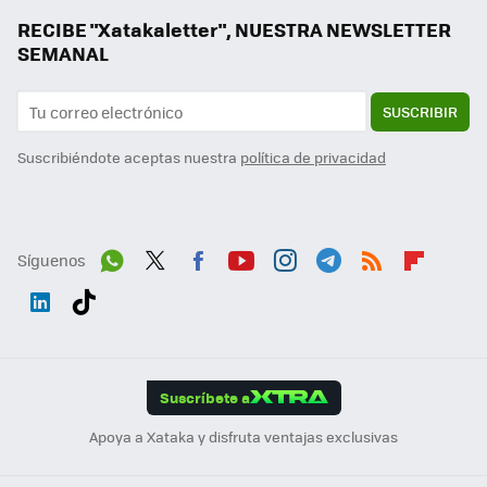
RECIBE "Xatakaletter", NUESTRA NEWSLETTER
SEMANAL
SUSCRIBIR
Suscribiéndote aceptas nuestra
política de privacidad
Síguenos
Wh
Twit
Fac
You
Inst
Tele
RSS
Flip
ats
ter
ebo
tub
agr
gra
boa
Link
Tikt
App
ok
e
am
m
rd
edI
ok
Suscríbete a
n
Apoya a Xataka y disfruta ventajas exclusivas