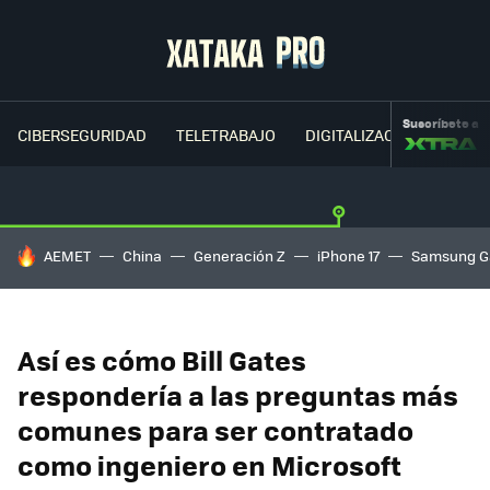
Suscríbete a
CIBERSEGURIDAD
TELETRABAJO
DIGITALIZACIÓN
CLOU
HOY SE HABLA DE
AEMET
China
Generación Z
iPhone 17
Samsung G
Así es cómo Bill Gates
respondería a las preguntas más
comunes para ser contratado
como ingeniero en Microsoft