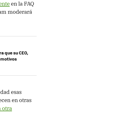
ente
en la FAQ
gram moderará
a que su CEO,
r motivos
lidad esas
ecen en otras
 otra