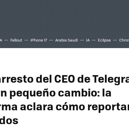
A
Fallout
iPhone 17
Arabia Saudí
IA
Eclipse
Chris
 arresto del CEO de Teleg
un pequeño cambio: la
rma aclara cómo reporta
idos