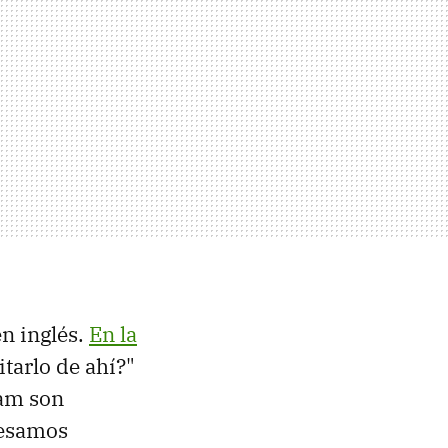
en inglés.
En la
tarlo de ahí?"
ram son
cesamos