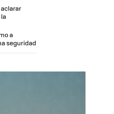
 aclarar
 la
emo a
ma seguridad