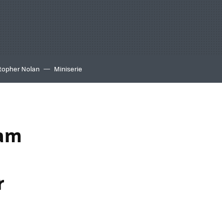
topher Nolan
Miniserie
ram
r