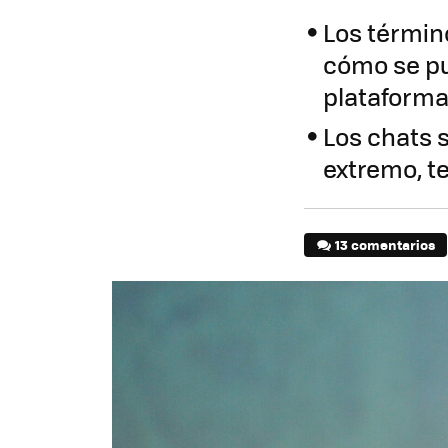
Los términ
cómo se pu
plataform
Los chats s
extremo, t
13 comentarios