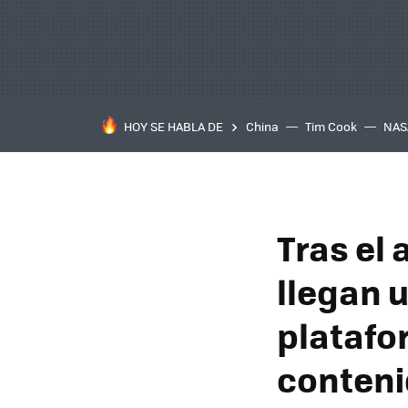
HOY SE HABLA DE
China
Tim Cook
NAS
Tras el
llegan 
platafo
conten