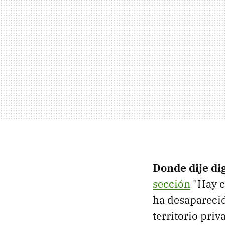
Donde dije di
sección
"Hay c
ha desaparecid
territorio pri