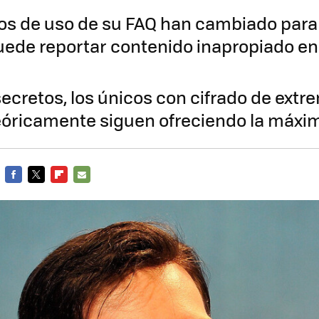
os de uso de su FAQ han cambiado para
ede reportar contenido inapropiado en
a
ecretos, los únicos con cifrado de extr
eóricamente siguen ofreciendo la máxi
FACEBOOK
TWITTER
FLIPBOARD
E-
MAIL