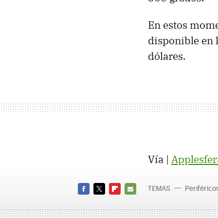
En estos momen
disponible en 
dólares.
Vía |
Applesfer
TEMAS
Periférico
FACEBOOK
TWITTER
FLIPBOARD
E-
MAIL