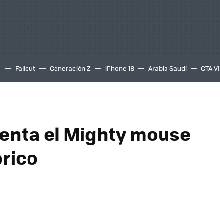
a
Fallout
Generación Z
iPhone 18
Arabia Saudí
GTA VI
 venta el Mighty mouse
rico