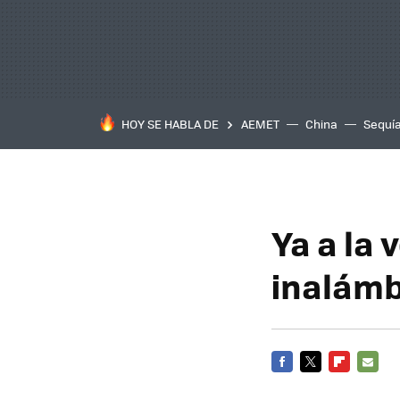
HOY SE HABLA DE
AEMET
China
Sequí
Ya a la
inalámb
FACEBOOK
TWITTER
FLIPBOARD
E-