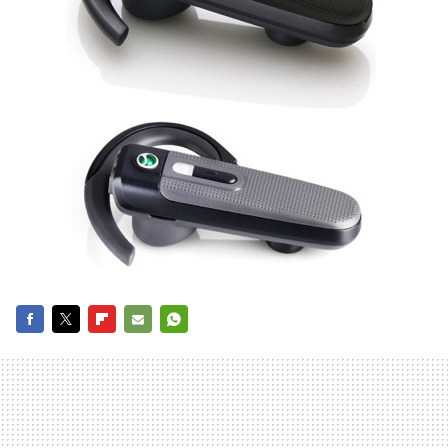
FACEBOOK
TWITTER
FLIPBOARD
E-
WHATSAPP
MAIL