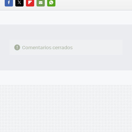
FACEBOOK
TWITTER
FLIPBOARD
E-
WHATSAPP
MAIL
Comentarios cerrados