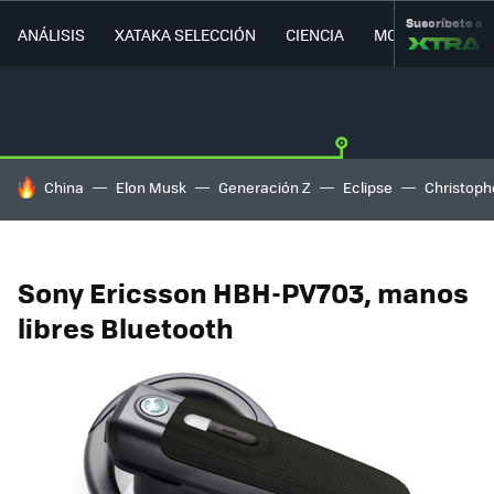
Suscríbete a
ANÁLISIS
XATAKA SELECCIÓN
CIENCIA
MOVILIDAD
HOY SE HABLA DE
China
Elon Musk
Generación Z
Eclipse
Christoph
Sony Ericsson HBH-PV703, manos
libres Bluetooth