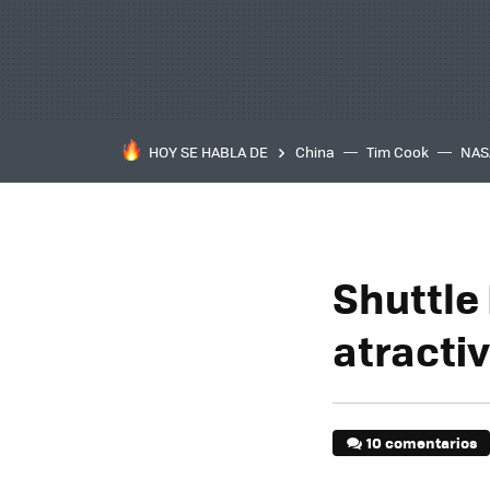
HOY SE HABLA DE
China
Tim Cook
NAS
Shuttle 
atractiv
10 comentarios