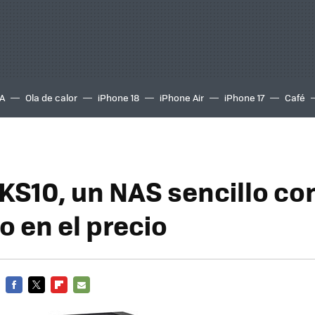
A
Ola de calor
iPhone 18
iPhone Air
iPhone 17
Café
KS10, un NAS sencillo con
o en el precio
FACEBOOK
TWITTER
FLIPBOARD
E-