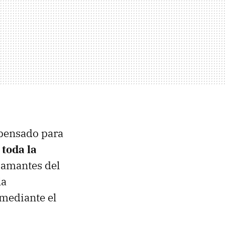
 pensado para
y
toda la
s amantes del
la
mediante el