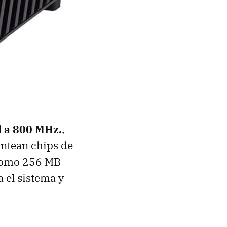
 a 800 MHz.
,
antean chips de
 como 256 MB
el sistema y