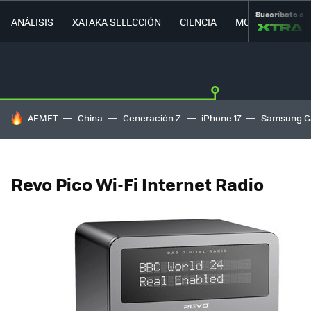
Suscríbete a
ANÁLISIS
XATAKA SELECCIÓN
CIENCIA
MOVILIDAD
HOY SE HABLA DE
AEMET
China
Generación Z
iPhone 17
Samsung G
Revo Pico Wi-Fi Internet Radio