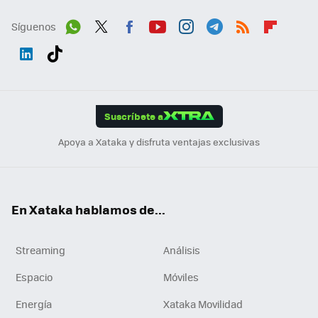
Síguenos
Wh
Twit
Fac
You
Inst
Tele
RSS
Flip
ats
ter
ebo
tub
agr
gra
boa
Link
Tikt
App
ok
e
am
m
rd
edI
ok
Suscríbete a
n
Apoya a Xataka y disfruta ventajas exclusivas
En Xataka hablamos de...
Streaming
Análisis
Espacio
Móviles
Energía
Xataka Movilidad