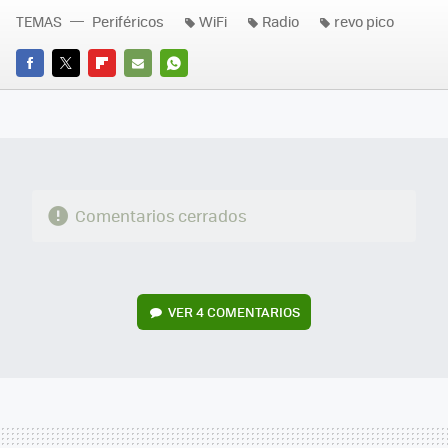
TEMAS
Periféricos
WiFi
Radio
revo pico
FACEBOOK
TWITTER
FLIPBOARD
E-
WHATSAPP
MAIL
Comentarios cerrados
VER
4 COMENTARIOS