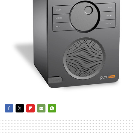
FACEBOOK
TWITTER
FLIPBOARD
E-
WHATSAPP
MAIL