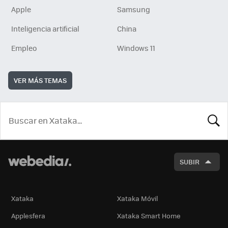
Apple
Samsung
Inteligencia artificial
China
Empleo
Windows 11
VER MÁS TEMAS
BUSCA
SUBIR
Xataka
Xataka Móvil
Applesfera
Xataka Smart Home