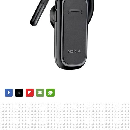
FACEBOOK
TWITTER
FLIPBOARD
E-
WHATSAPP
MAIL