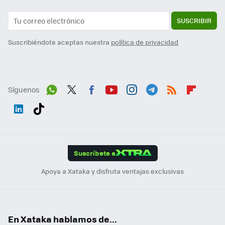
SUSCRIBIR
Suscribiéndote aceptas nuestra
política de privacidad
Síguenos
Wh
Twit
Fac
You
Inst
Tele
RSS
Flip
ats
ter
ebo
tub
agr
gra
boa
Link
Tikt
App
ok
e
am
m
rd
edI
ok
Suscríbete a
n
Apoya a Xataka y disfruta ventajas exclusivas
En Xataka hablamos de...