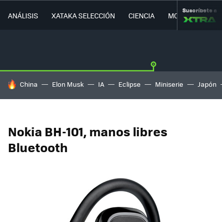
Suscríbete a
ANÁLISIS
XATAKA SELECCIÓN
CIENCIA
MOVILIDAD
HOY SE HABLA DE
China
Elon Musk
IA
Eclipse
Miniserie
Japón
Nokia BH-101, manos libres
Bluetooth